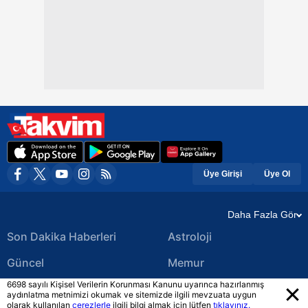
Üye Girişi
Üye Ol
Daha Fazla Gör
Son Dakika Haberleri
Astroloji
Güncel
Memur
6698 sayılı Kişisel Verilerin Korunması Kanunu uyarınca hazırlanmış
Ekonomi Haberleri
Yerel Haberler
aydınlatma metnimizi okumak ve sitemizde ilgili mevzuata uygun
olarak kullanılan
çerezlerle
ilgili bilgi almak için lütfen
tıklayınız.