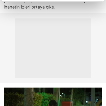
yaradı ve Şimşek'in adamlarının hareketiyle
reklamların maliyetlerimizi karşılamak noktasında tek gelir
ihanetin izleri ortaya çıktı.
kalemimiz olduğunu sizlere hatırlatmak isteriz.
Her halükârda, kullanıcılar, bu çerezlere izin vermedikleri
takdirde, kullanıcılara hedefli reklamlar
gösterilmeyecektir."
Sizlere daha iyi bir hizmet sunabilmek için İnternet
Sitemizde kendimize ve üçüncü kişilere ait çerezler
kullanılmaktadır. Bu çerezler vasıtasıyla çeşitli kişisel
verileriniz işlenmekte olup gerekli olan çerezler bilgi
toplumu hizmetlerinin sunulması amacıyla
kullanılmaktadır. Diğer çerezler, sitemizin daha işlevsel
kılınması ve kişiselleştirilmesi ve sizlere yönelik
reklam/pazarlama faaliyetlerinin yapılması, amaçlarıyla
sınırlı olarak açık rızanız dahilinde kullanılacaktır.
Çerezlere ilişkin tercihlerinizi aşağıda yer alan panel
vasıtasıyla belirleyebilirsiniz. Çerezlere ilişkin detaylı bilgi