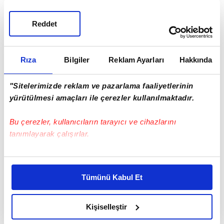
Reddet
Rıza
Bilgiler
Reklam Ayarları
Hakkında
"Sitelerimizde reklam ve pazarlama faaliyetlerinin
yürütülmesi amaçları ile çerezler kullanılmaktadır.
Tam bu sırada doktor, Çağla'yı yeniden arayarak
Bu çerezler, kullanıcıların tarayıcı ve cihazlarını
yanına çağırdı. Ancak bu çağrı bir tuzaktı. Çağla
tanımlayarak çalışırlar.
bayıltılarak soğuk hava deposuna kilitlendi.
Doğan yetişmeye çalışsa da o da içeride mahsur
Bu çerezlere izin vermeniz halinde sizlere özel
kaldı. İkili, son anda Hayalet'in gelişiyle kurtuldu.
kişiselleştirilmiş reklamlar sunabilir, sayfalarımızda sizlere
Tümünü Kabul Et
daha iyi reklam deneyimi yaşatabiliriz. Bunu yaparken
Doğan ise Şimşek'e ulaşmak için Behram'ın
amacımızın size daha iyi bir reklam deneyimi sunmak
peşine düştü. İlk planı sonuçsuz kalsa da,
olduğunu ve sizlere en iyi içerikleri sunabilmek adına
Kişiselleştir
içerideki haini bulmak için kurduğu tuzak işe
elimizden gelen çabayı gösterdiğimizi ve bu noktada,