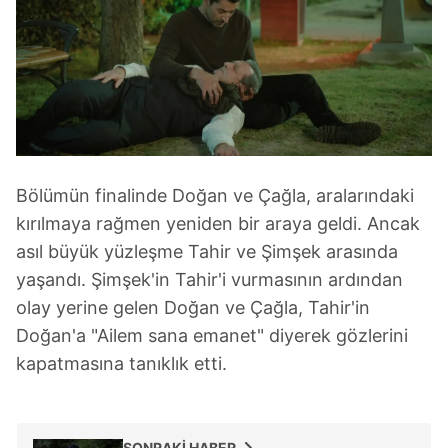
için Ayarlar butonuna tıklayabilir,
Çerez Bilgilendirme
Metnimizi
ziyaret edebilirsiniz.
6698 sayılı Kişisel Verilerin Korunması Kanunu uyarınca
hazırlanmış Aydınlatma Metnimizi okumak ve sitemizde
ilgili mevzuata uygun olarak kullanılan çerezlerle ilgili bilgi
almak için lütfen
tıklayınız
.
Bölümün finalinde Doğan ve Çağla, aralarındaki
kırılmaya rağmen yeniden bir araya geldi. Ancak
asıl büyük yüzleşme Tahir ve Şimşek arasında
yaşandı. Şimşek'in Tahir'i vurmasının ardından
olay yerine gelen Doğan ve Çağla, Tahir'in
Doğan'a "Ailem sana emanet" diyerek gözlerini
kapatmasına tanıklık etti.
SONRAKİ HABER