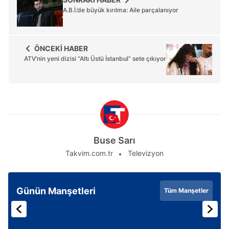
A.B.İ.’de büyük kırılma: Aile parçalanıyor
ÖNCEKİ HABER
ATV’nin yeni dizisi “Altı Üstü İstanbul” sete çıkıyor
Buse Sarı
Takvim.com.tr
Televizyon
Günün Manşetleri
Tüm Manşetler