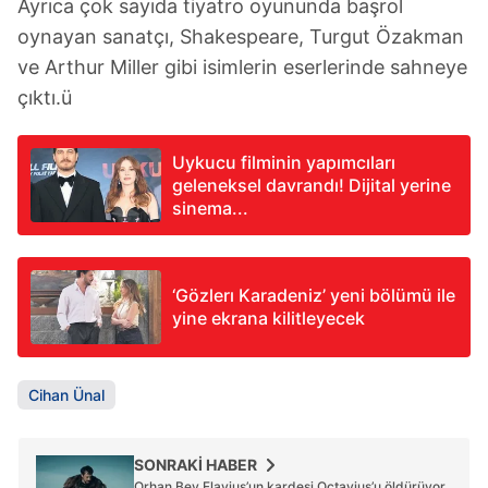
Ayrıca çok sayıda tiyatro oyununda başrol
oynayan sanatçı, Shakespeare, Turgut Özakman
ve Arthur Miller gibi isimlerin eserlerinde sahneye
çıktı.ü
Uykucu filminin yapımcıları
geleneksel davrandı! Dijital yerine
sinema...
‘Gözlerı Karadeniz’ yeni bölümü ile
yine ekrana kilitleyecek
Cihan Ünal
SONRAKİ HABER
Orhan Bey Flavius’un kardeşi Octavius’u öldürüyor