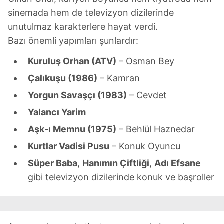
kılınması ve kişiselleştirilmesi ve sizlere yönelik
sinemada hem de televizyon dizilerinde
reklam/pazarlama faaliyetlerinin yapılması, amaçlarıyla
unutulmaz karakterlere hayat verdi.
sınırlı olarak açık rızanız dahilinde kullanılacaktır.
Bazı önemli yapımları şunlardır:
Çerezlere ilişkin tercihlerinizi aşağıda yer alan panel
Kuruluş Orhan (ATV)
– Osman Bey
vasıtasıyla belirleyebilirsiniz. Çerezlere ilişkin detaylı bilgi
Çalıkuşu (1986)
– Kamran
için Ayarlar butonuna tıklayabilir,
Çerez Bilgilendirme
Metnimizi
ziyaret edebilirsiniz.
Yorgun Savaşçı (1983)
– Cevdet
Yalancı Yarim
6698 sayılı Kişisel Verilerin Korunması Kanunu uyarınca
hazırlanmış Aydınlatma Metnimizi okumak ve sitemizde
Aşk-ı Memnu (1975)
– Behlül Haznedar
ilgili mevzuata uygun olarak kullanılan çerezlerle ilgili bilgi
Kurtlar Vadisi Pusu
– Konuk Oyuncu
almak için lütfen
tıklayınız
.
Süper Baba
,
Hanımın Çiftliği
,
Adı Efsane
gibi televizyon dizilerinde konuk ve başroller