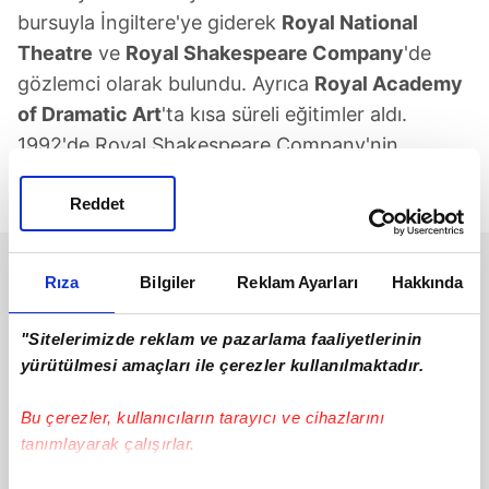
bursuyla İngiltere'ye giderek
Royal National
Theatre
ve
Royal Shakespeare Company
'de
gözlemci olarak bulundu. Ayrıca
Royal Academy
of Dramatic Art
'ta kısa süreli eğitimler aldı.
1992'de Royal Shakespeare Company'nin
davetlisi olarak
Stratford-upon-Avon
'da
Reddet
düzenlenen ses ve nefes seminerlerine katıldı.
Rıza
Bilgiler
Reklam Ayarları
Hakkında
"Sitelerimizde reklam ve pazarlama faaliyetlerinin
yürütülmesi amaçları ile çerezler kullanılmaktadır.
Bu çerezler, kullanıcıların tarayıcı ve cihazlarını
tanımlayarak çalışırlar.