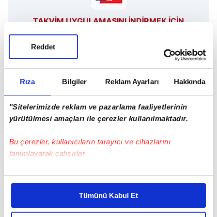
TAKVİM UYGULAMASINI İNDİRMEK İÇİN
TIKLAYIN
Reddet
Rıza
Bilgiler
Reklam Ayarları
Hakkında
Zembilli
ATV
"Sitelerimizde reklam ve pazarlama faaliyetlerinin
yürütülmesi amaçları ile çerezler kullanılmaktadır.
SONRAKİ HABER
Zembilli setinde keyifli anlar yaşanıyor!
Bu çerezler, kullanıcıların tarayıcı ve cihazlarını
tanımlayarak çalışırlar.
ÖNCEKİ HABER
atv salı gününün galibi oldu!
Bu çerezlere izin vermeniz halinde sizlere özel
kişiselleştirilmiş reklamlar sunabilir, sayfalarımızda sizlere
Tümünü Kabul Et
daha iyi reklam deneyimi yaşatabiliriz. Bunu yaparken
amacımızın size daha iyi bir reklam deneyimi sunmak