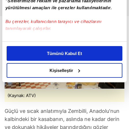
"Sitelerimizde reklam ve pazarlama faaliyetlerinin
yürütülmesi amaçları ile çerezler kullanılmaktadır.
Bu çerezler, kullanıcıların tarayıcı ve cihazlarını
tanımlayarak çalışırlar.
Bu çerezlere izin vermeniz halinde sizlere özel
kişiselleştirilmiş reklamlar sunabilir, sayfalarımızda sizlere
Tümünü Kabul Et
daha iyi reklam deneyimi yaşatabiliriz. Bunu yaparken
amacımızın size daha iyi bir reklam deneyimi sunmak
olduğunu ve sizlere en iyi içerikleri sunabilmek adına
Kişiselleştir
elimizden gelen çabayı gösterdiğimizi ve bu noktada,
reklamların maliyetlerimizi karşılamak noktasında tek gelir
kalemimiz olduğunu sizlere hatırlatmak isteriz.
(Kaynak: ATV)
Her halükârda, kullanıcılar, bu çerezlere izin vermedikleri
Güçlü ve sıcak anlatımıyla Zembilli, Anadolu'nun
takdirde, kullanıcılara hedefli reklamlar
gösterilmeyecektir."
kalbindeki bir kasabanın, aslında ne kadar derin
ve dokunaklı hikâyeler barındırdığını gözler