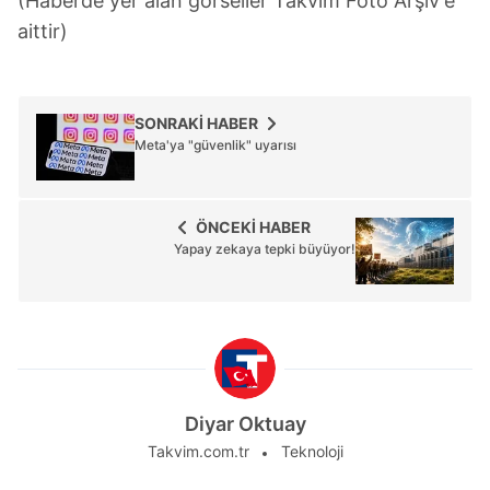
(Haberde yer alan görseller Takvim Foto Arşiv'e
aittir)
SONRAKİ HABER
Meta'ya "güvenlik" uyarısı
ÖNCEKİ HABER
Yapay zekaya tepki büyüyor!
Diyar Oktuay
Takvim.com.tr
Teknoloji