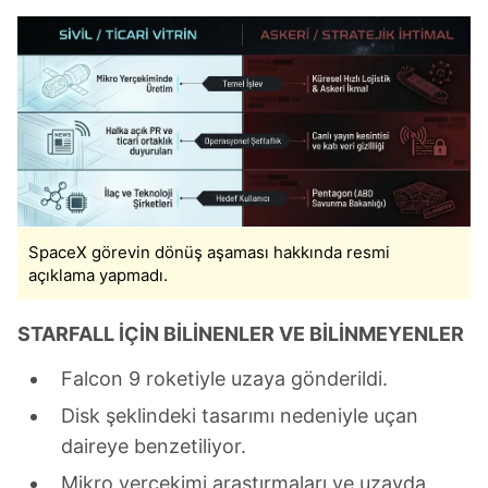
hazırlanmış Aydınlatma Metnimizi okumak ve sitemizde
ilgili mevzuata uygun olarak kullanılan çerezlerle ilgili bilgi
almak için lütfen
tıklayınız
.
SpaceX görevin dönüş aşaması hakkında resmi
açıklama yapmadı.
STARFALL İÇİN BİLİNENLER VE BİLİNMEYENLER
Falcon 9 roketiyle uzaya gönderildi.
Disk şeklindeki tasarımı nedeniyle uçan
daireye benzetiliyor.
Mikro yerçekimi araştırmaları ve uzayda