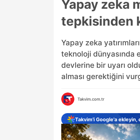
Yapay zeka m
tepkisinden
Yapay zeka yatırımları
teknoloji dünyasında e
devlerine bir uyarı old
alması gerektiğini vur
Takvim.com.tr
Takvim'i Google'a ekleyin,