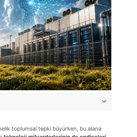
nelik toplumsal tepki büyürken, bu alana
n
teknoloji milyarderlerinin de endişeleri