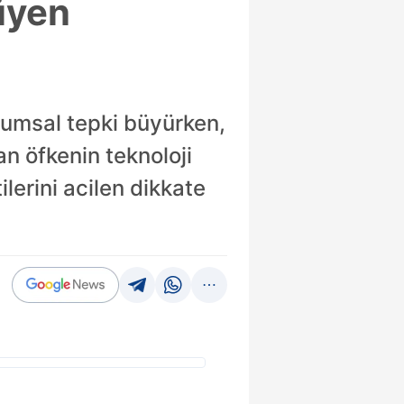
üyen
lumsal tepki büyürken,
an öfkenin teknoloji
lerini acilen dikkate