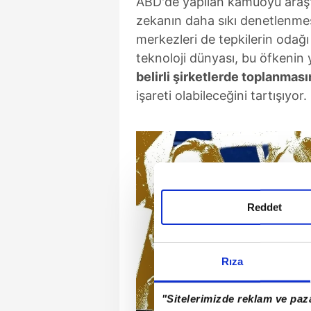
ABD'de yapılan kamuoyu araşt
zekanın daha sıkı denetlenmesi
merkezleri de tepkilerin odağı
teknoloji dünyası, bu öfkenin
belirli şirketlerde toplanmas
işareti olabileceğini tartışıyor.
Reddet
Rıza
"Sitelerimizde reklam ve paza