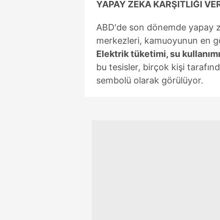
YAPAY ZEKA KARŞITLIĞI VE
mevzuata uygun olarak kullanılan
ABD'de son dönemde yapay zek
merkezleri, kamuoyunun en gör
Elektrik tüketimi, su kullanım
bu tesisler, birçok kişi tarafı
sembolü olarak görülüyor.