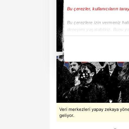
Bu çerezler, kullanıcıların tara
Bu çerezlere izin vermeniz halin
deneyimi yaşatabiliriz. Bunu y
içerikleri sunabilmek adına el
noktasında tek gelir kalemimiz 
Her halükârda, kullanıcılar, bu 
Sizlere daha iyi bir hizmet sun
çerezler vasıtasıyla çeşitli kiş
amacıyla kullanılmaktadır. Diğer
reklam/pazarlama faaliyetlerinin
Çerezlere ilişkin tercihlerinizi 
Veri merkezleri yapay zekaya yöne
butonuna tıklayabilir,
Çerez Bi
geliyor.
6698 sayılı Kişisel Verilerin 