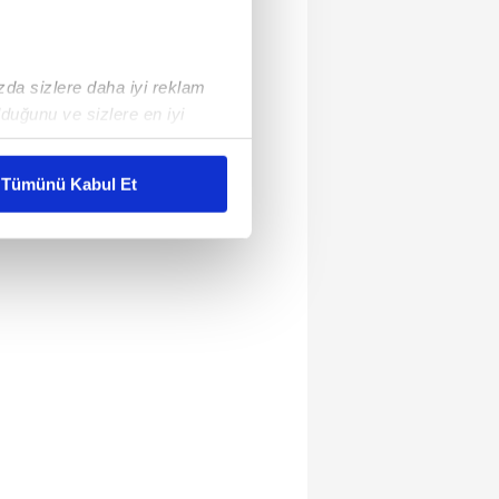
ızda sizlere daha iyi reklam
duğunu ve sizlere en iyi
liyetlerimizi karşılamak
Tümünü Kabul Et
ar gösterilmeyecektir."
çerezler kullanılmaktadır. Bu
u hizmetlerinin sunulması
i ve sizlere yönelik
nılacaktır.
kin detaylı bilgi için Ayarlar
ak ve sitemizde ilgili