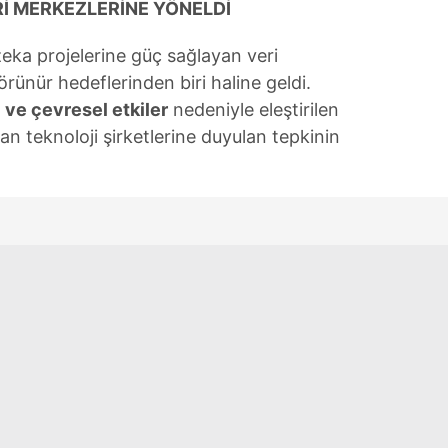
Rİ MERKEZLERİNE YÖNELDİ
 çerezlerle ilgili bilgi almak için lütfen
tıklayınız
.
a projelerine güç sağlayan veri
ünür hedeflerinden biri haline geldi.
ı ve çevresel etkiler
nedeniyle eleştirilen
ndan teknoloji şirketlerine duyulan tepkinin