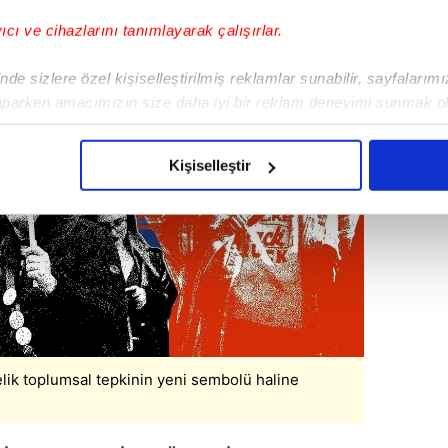
yıcı ve cihazlarını tanımlayarak çalışırlar.
de sizlere özel kişiselleştirilmiş reklamlar sunabilir, sayfalarım
aparken amacımızın size daha iyi bir reklam deneyimi sunmak ol
imizden gelen çabayı gösterdiğimizi ve bu noktada, reklamların ma
olduğunu sizlere hatırlatmak isteriz.
Kişiselleştir
çerezlere izin vermedikleri takdirde, kullanıcılara hedefli reklaml
abilmek için İnternet Sitemizde kendimize ve üçüncü kişilere ait 
isel verileriniz işlenmekte olup gerekli olan çerezler bilgi toplum
 çerezler, sitemizin daha işlevsel kılınması ve kişiselleştirilmes
 yapılması, amaçlarıyla sınırlı olarak açık rızanız dahilinde kulla
aşağıda yer alan panel vasıtasıyla belirleyebilirsiniz. Çerezlere iliş
lik toplumsal tepkinin yeni sembolü haline
lgilendirme Metnimizi
ziyaret edebilirsiniz.
Korunması Kanunu uyarınca hazırlanmış Aydınlatma Metnimizi okum