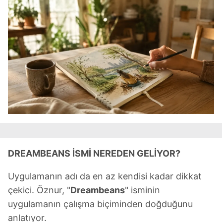
Çerezlere ilişkin tercihlerinizi aşağıda yer alan panel
vasıtasıyla belirleyebilirsiniz. Çerezlere ilişkin detaylı bilgi
için Ayarlar butonuna tıklayabilir,
Çerez Bilgilendirme
Metnimizi
ziyaret edebilirsiniz.
6698 sayılı Kişisel Verilerin Korunması Kanunu uyarınca
hazırlanmış Aydınlatma Metnimizi okumak ve sitemizde
ilgili mevzuata uygun olarak kullanılan çerezlerle ilgili bilgi
almak için lütfen
tıklayınız
.
DREAMBEANS İSMİ NEREDEN GELİYOR?
Uygulamanın adı da en az kendisi kadar dikkat
çekici. Öznur, "
Dreambeans
" isminin
uygulamanın çalışma biçiminden doğduğunu
anlatıyor.