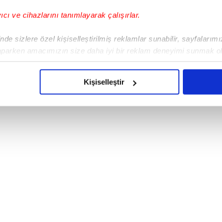
yıcı ve cihazlarını tanımlayarak çalışırlar.
de sizlere özel kişiselleştirilmiş reklamlar sunabilir, sayfalarım
aparken amacımızın size daha iyi bir reklam deneyimi sunmak ol
imizden gelen çabayı gösterdiğimizi ve bu noktada, reklamların ma
olduğunu sizlere hatırlatmak isteriz.
Kişiselleştir
da forma giyiyor
çerezlere izin vermedikleri takdirde, kullanıcılara hedefli reklaml
abilmek için İnternet Sitemizde kendimize ve üçüncü kişilere ait 
isel verileriniz işlenmekte olup gerekli olan çerezler bilgi toplum
 çerezler, sitemizin daha işlevsel kılınması ve kişiselleştirilmes
 yapılması, amaçlarıyla sınırlı olarak açık rızanız dahilinde kulla
aşağıda yer alan panel vasıtasıyla belirleyebilirsiniz. Çerezlere iliş
lgilendirme Metnimizi
ziyaret edebilirsiniz.
Korunması Kanunu uyarınca hazırlanmış Aydınlatma Metnimizi okum