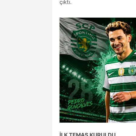
çıktı.
İLK TEMAS KURULDU