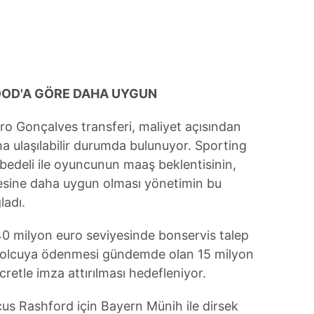
 çerezlerle ilgili bilgi almak için lütfen
tıklayınız
.
OD'A GÖRE DAHA UYGUN
ro Gonçalves transferi, maliyet açısından
ulaşılabilir durumda bulunuyor. Sporting
edeli ile oyuncunun maaş beklentisinin,
sine daha uygun olması yönetimin bu
ladı.
0 milyon euro seviyesinde bonservis talep
utbolcuya ödenmesi gündemde olan 15 milyon
ücretle imza attırılması hedefleniyor.
us Rashford için Bayern Münih ile dirsek