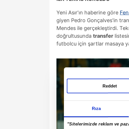
Yeni Asır'ın haberine göre
Fen
giyen Pedro Gonçalves'in trans
Mendes ile gerçekleştirdi. Tekn
doğrultusunda
transfer
listes
futbolcu için şartlar masaya yat
Reddet
Rıza
"Sitelerimizde reklam ve paza