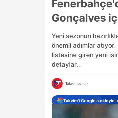
Fenerbahçe'd
Gonçalves iç
Yeni sezonun hazırlıkl
önemli adımlar atıyor.
listesine giren yeni is
detaylar...
Takvim.com.tr
Takvim'i Google'a ekleyin,