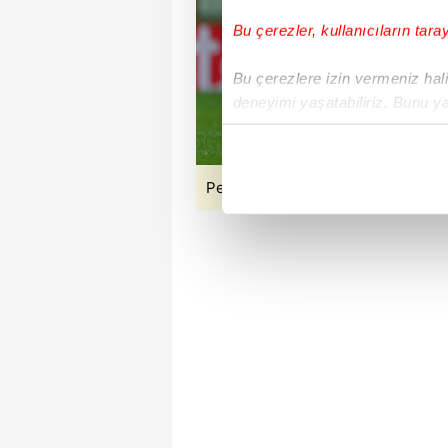
Bu çerezler, kullanıcıların tara
Bu çerezlere izin vermeniz halin
deneyimi yaşatabiliriz. Bunu y
içerikleri sunabilmek adına el
noktasında tek gelir kalemimiz 
Pedro Gonçalves Sporting Lizbon’
Her halükârda, kullanıcılar, bu 
Sizlere daha iyi bir hizmet sun
çerezler vasıtasıyla çeşitli kiş
amacıyla kullanılmaktadır. Diğer
reklam/pazarlama faaliyetlerinin
Çerezlere ilişkin tercihlerinizi 
butonuna tıklayabilir,
Çerez Bi
6698 sayılı Kişisel Verilerin 