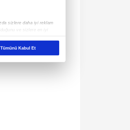
ızda sizlere daha iyi reklam
duğunu ve sizlere en iyi
liyetlerimizi karşılamak
Tümünü Kabul Et
ar gösterilmeyecektir."
çerezler kullanılmaktadır. Bu
u hizmetlerinin sunulması
i ve sizlere yönelik
nılacaktır.
kin detaylı bilgi için Ayarlar
ak ve sitemizde ilgili