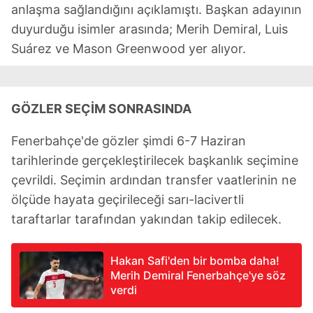
sınırlı olarak açık rızanız dahilinde kullanılacaktır.
anlaşma sağlandığını açıklamıştı. Başkan adayının
duyurduğu isimler arasında; Merih Demiral, Luis
Çerezlere ilişkin tercihlerinizi aşağıda yer alan panel
Suárez ve Mason Greenwood yer alıyor.
vasıtasıyla belirleyebilirsiniz. Çerezlere ilişkin detaylı bilgi
için Ayarlar butonuna tıklayabilir,
Çerez Bilgilendirme
Metnimizi
ziyaret edebilirsiniz.
GÖZLER SEÇİM SONRASINDA
6698 sayılı Kişisel Verilerin Korunması Kanunu uyarınca
Fenerbahçe'de gözler şimdi 6-7 Haziran
hazırlanmış Aydınlatma Metnimizi okumak ve sitemizde
ilgili mevzuata uygun olarak kullanılan çerezlerle ilgili bilgi
tarihlerinde gerçekleştirilecek başkanlık seçimine
almak için lütfen
tıklayınız
.
çevrildi. Seçimin ardından transfer vaatlerinin ne
ölçüde hayata geçirileceği sarı-lacivertli
taraftarlar tarafından yakından takip edilecek.
Hakan Safi'den bir bomba daha!
Merih Demiral Fenerbahçe'ye söz
verdi