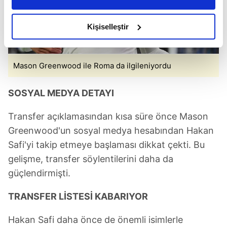
daha iyi reklam deneyimi yaşatabiliriz. Bunu yaparken
amacımızın size daha iyi bir reklam deneyimi sunmak
olduğunu ve sizlere en iyi içerikleri sunabilmek adına
Kişiselleştir
elimizden gelen çabayı gösterdiğimizi ve bu noktada,
reklamların maliyetlerimizi karşılamak noktasında tek gelir
kalemimiz olduğunu sizlere hatırlatmak isteriz.
Mason Greenwood ile Roma da ilgileniyordu
Her halükârda, kullanıcılar, bu çerezlere izin vermedikleri
SOSYAL MEDYA DETAYI
takdirde, kullanıcılara hedefli reklamlar
gösterilmeyecektir."
Transfer açıklamasından kısa süre önce Mason
Greenwood'un sosyal medya hesabından Hakan
Sizlere daha iyi bir hizmet sunabilmek için İnternet
Safi'yi takip etmeye başlaması dikkat çekti. Bu
Sitemizde kendimize ve üçüncü kişilere ait çerezler
gelişme, transfer söylentilerini daha da
kullanılmaktadır. Bu çerezler vasıtasıyla çeşitli kişisel
verileriniz işlenmekte olup gerekli olan çerezler bilgi
güçlendirmişti.
toplumu hizmetlerinin sunulması amacıyla
TRANSFER LİSTESİ KABARIYOR
kullanılmaktadır. Diğer çerezler, sitemizin daha işlevsel
kılınması ve kişiselleştirilmesi ve sizlere yönelik
Hakan Safi daha önce de önemli isimlerle
reklam/pazarlama faaliyetlerinin yapılması, amaçlarıyla