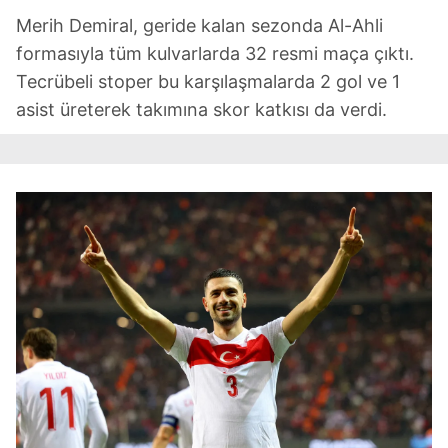
Merih Demiral, geride kalan sezonda Al-Ahli
sınırlı olarak açık rızanız dahilinde kullanılacaktır.
formasıyla tüm kulvarlarda 32 resmi maça çıktı.
Çerezlere ilişkin tercihlerinizi aşağıda yer alan panel
Tecrübeli stoper bu karşılaşmalarda 2 gol ve 1
vasıtasıyla belirleyebilirsiniz. Çerezlere ilişkin detaylı bilgi
asist üreterek takımına skor katkısı da verdi.
için Ayarlar butonuna tıklayabilir,
Çerez Bilgilendirme
Metnimizi
ziyaret edebilirsiniz.
6698 sayılı Kişisel Verilerin Korunması Kanunu uyarınca
hazırlanmış Aydınlatma Metnimizi okumak ve sitemizde
ilgili mevzuata uygun olarak kullanılan çerezlerle ilgili bilgi
almak için lütfen
tıklayınız
.