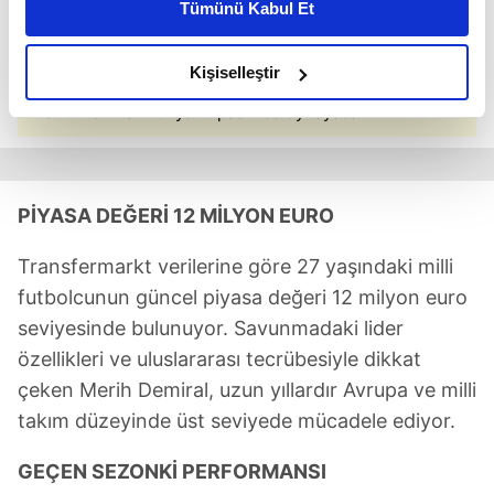
Tümünü Kabul Et
daha iyi reklam deneyimi yaşatabiliriz. Bunu yaparken
amacımızın size daha iyi bir reklam deneyimi sunmak
olduğunu ve sizlere en iyi içerikleri sunabilmek adına
Kişiselleştir
elimizden gelen çabayı gösterdiğimizi ve bu noktada,
Merih Demiral Dünya Kupası'nda oynayacak
reklamların maliyetlerimizi karşılamak noktasında tek gelir
kalemimiz olduğunu sizlere hatırlatmak isteriz.
Her halükârda, kullanıcılar, bu çerezlere izin vermedikleri
PİYASA DEĞERİ 12 MİLYON EURO
takdirde, kullanıcılara hedefli reklamlar
gösterilmeyecektir."
Transfermarkt verilerine göre 27 yaşındaki milli
futbolcunun güncel piyasa değeri 12 milyon euro
Sizlere daha iyi bir hizmet sunabilmek için İnternet
seviyesinde bulunuyor. Savunmadaki lider
Sitemizde kendimize ve üçüncü kişilere ait çerezler
özellikleri ve uluslararası tecrübesiyle dikkat
kullanılmaktadır. Bu çerezler vasıtasıyla çeşitli kişisel
çeken Merih Demiral, uzun yıllardır Avrupa ve milli
verileriniz işlenmekte olup gerekli olan çerezler bilgi
toplumu hizmetlerinin sunulması amacıyla
takım düzeyinde üst seviyede mücadele ediyor.
kullanılmaktadır. Diğer çerezler, sitemizin daha işlevsel
kılınması ve kişiselleştirilmesi ve sizlere yönelik
GEÇEN SEZONKİ PERFORMANSI
reklam/pazarlama faaliyetlerinin yapılması, amaçlarıyla