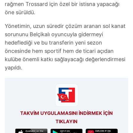
rağmen Trossard için özel bir istisna yapacağı
Çerezlere ilişkin tercihlerinizi aşağıda yer alan panel
öne sürüldü.
vasıtasıyla belirleyebilirsiniz. Çerezlere ilişkin detaylı bilgi
için Ayarlar butonuna tıklayabilir,
Çerez Bilgilendirme
Yönetimin, uzun süredir çözüm aranan sol kanat
Metnimizi
ziyaret edebilirsiniz.
sorununu Belçikalı oyuncuyla gidermeyi
hedeflediği ve bu transferin yeni sezon
6698 sayılı Kişisel Verilerin Korunması Kanunu uyarınca
hazırlanmış Aydınlatma Metnimizi okumak ve sitemizde
öncesinde hem sportif hem de ticari açıdan
ilgili mevzuata uygun olarak kullanılan çerezlerle ilgili bilgi
kulübe önemli katkı sağlayacağı değerlendirmesi
almak için lütfen
tıklayınız
.
yapıldı.
TAKVİM UYGULAMASINI İNDİRMEK İÇİN
TIKLAYIN