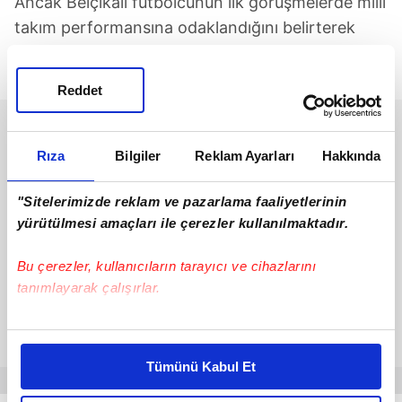
Ancak Belçikalı futbolcunun ilk görüşmelerde milli
takım performansına odaklandığını belirterek
nihai kararını turnuva sonrasına bırakmayı tercih
ettiği ifade edildi.
Reddet
Rıza
Bilgiler
Reklam Ayarları
Hakkında
"Sitelerimizde reklam ve pazarlama faaliyetlerinin
yürütülmesi amaçları ile çerezler kullanılmaktadır.
Bu çerezler, kullanıcıların tarayıcı ve cihazlarını
tanımlayarak çalışırlar.
Bu çerezlere izin vermeniz halinde sizlere özel
kişiselleştirilmiş reklamlar sunabilir, sayfalarımızda sizlere
Tümünü Kabul Et
daha iyi reklam deneyimi yaşatabiliriz. Bunu yaparken
amacımızın size daha iyi bir reklam deneyimi sunmak