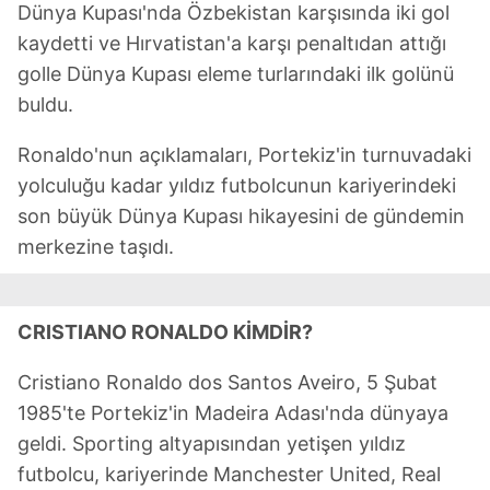
Dünya Kupası'nda Özbekistan karşısında iki gol
vasıtasıyla belirleyebilirsiniz. Çerezlere ilişkin detaylı bilgi
kaydetti ve Hırvatistan'a karşı penaltıdan attığı
için Ayarlar butonuna tıklayabilir,
Çerez Bilgilendirme
Metnimizi
ziyaret edebilirsiniz.
golle Dünya Kupası eleme turlarındaki ilk golünü
buldu.
6698 sayılı Kişisel Verilerin Korunması Kanunu uyarınca
hazırlanmış Aydınlatma Metnimizi okumak ve sitemizde
Ronaldo'nun açıklamaları, Portekiz'in turnuvadaki
ilgili mevzuata uygun olarak kullanılan çerezlerle ilgili bilgi
yolculuğu kadar yıldız futbolcunun kariyerindeki
almak için lütfen
tıklayınız
.
son büyük Dünya Kupası hikayesini de gündemin
merkezine taşıdı.
CRISTIANO RONALDO KİMDİR?
Cristiano Ronaldo dos Santos Aveiro, 5 Şubat
1985'te Portekiz'in Madeira Adası'nda dünyaya
geldi. Sporting altyapısından yetişen yıldız
futbolcu, kariyerinde Manchester United, Real