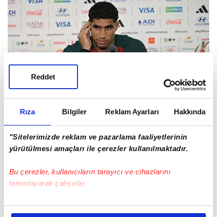
Reddet
Rıza
Bilgiler
Reklam Ayarları
Hakkında
Hakimi iddialı konuştu
"Sitelerimizde reklam ve pazarlama faaliyetlerinin
yürütülmesi amaçları ile çerezler kullanılmaktadır.
HAKİMİ: MAÇIN FAVORİSİ YOK
Bu çerezler, kullanıcıların tarayıcı ve cihazlarını
Fas'ın yıldız isimlerinden Achraf Hakimi de
tanımlayarak çalışırlar.
Brezilya karşılaşmasının dengeli geçeceğini
Bu çerezlere izin vermeniz halinde sizlere özel
söyledi. Deneyimli futbolcu, "Çok dengeli bir maç