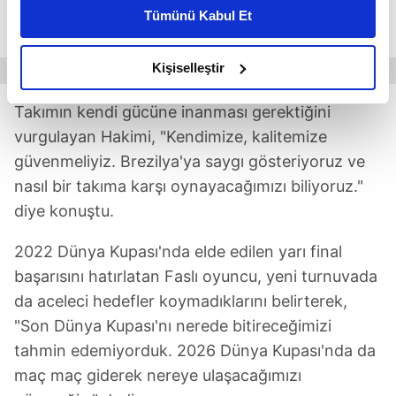
kişiselleştirilmiş reklamlar sunabilir, sayfalarımızda sizlere
olacak. Her fırsatı değerlendireceğiz ama bence
Tümünü Kabul Et
daha iyi reklam deneyimi yaşatabiliriz. Bunu yaparken
maçın favorisi yok." ifadelerini kullandı.
amacımızın size daha iyi bir reklam deneyimi sunmak
olduğunu ve sizlere en iyi içerikleri sunabilmek adına
Kişiselleştir
elimizden gelen çabayı gösterdiğimizi ve bu noktada,
reklamların maliyetlerimizi karşılamak noktasında tek gelir
Takımın kendi gücüne inanması gerektiğini
kalemimiz olduğunu sizlere hatırlatmak isteriz.
vurgulayan Hakimi, "Kendimize, kalitemize
güvenmeliyiz. Brezilya'ya saygı gösteriyoruz ve
Her halükârda, kullanıcılar, bu çerezlere izin vermedikleri
nasıl bir takıma karşı oynayacağımızı biliyoruz."
takdirde, kullanıcılara hedefli reklamlar
diye konuştu.
gösterilmeyecektir."
2022 Dünya Kupası'nda elde edilen yarı final
Sizlere daha iyi bir hizmet sunabilmek için İnternet
başarısını hatırlatan Faslı oyuncu, yeni turnuvada
Sitemizde kendimize ve üçüncü kişilere ait çerezler
kullanılmaktadır. Bu çerezler vasıtasıyla çeşitli kişisel
da aceleci hedefler koymadıklarını belirterek,
verileriniz işlenmekte olup gerekli olan çerezler bilgi
"Son Dünya Kupası'nı nerede bitireceğimizi
toplumu hizmetlerinin sunulması amacıyla
tahmin edemiyorduk. 2026 Dünya Kupası'nda da
kullanılmaktadır. Diğer çerezler, sitemizin daha işlevsel
maç maç giderek nereye ulaşacağımızı
kılınması ve kişiselleştirilmesi ve sizlere yönelik