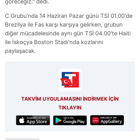
göreceğiz." dedi.
reklam/pazarlama faaliyetlerinin yapılması, amaçlarıyla
sınırlı olarak açık rızanız dahilinde kullanılacaktır.
C Grubu'nda 14 Haziran Pazar günü TSİ 01.00'de
Brezilya ile Fas karşı karşıya gelirken, grubun
Çerezlere ilişkin tercihlerinizi aşağıda yer alan panel
diğer mücadelesinde aynı gün TSİ 04.00'te Haiti
vasıtasıyla belirleyebilirsiniz. Çerezlere ilişkin detaylı bilgi
için Ayarlar butonuna tıklayabilir,
Çerez Bilgilendirme
ile İskoçya Boston Stadı'nda kozlarını
Metnimizi
ziyaret edebilirsiniz.
paylaşacak.
6698 sayılı Kişisel Verilerin Korunması Kanunu uyarınca
hazırlanmış Aydınlatma Metnimizi okumak ve sitemizde
ilgili mevzuata uygun olarak kullanılan çerezlerle ilgili bilgi
almak için lütfen
tıklayınız
.
TAKVİM UYGULAMASINI İNDİRMEK İÇİN
TIKLAYIN