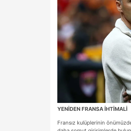
mevzuata uygun olarak kullanılan
YENİDEN FRANSA İHTİMALİ
Fransız kulüplerinin önümüzdek
daha somut girişimlerde bulun