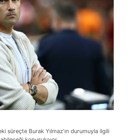
 çerezlerle ilgili bilgi almak için lütfen
tıklayınız
.
i süreçte Burak Yılmaz'ın durumuyla ilgili
abileceği konuşuluyor.