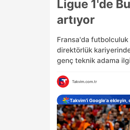
Ligue 1'de Bu
artıyor
Fransa'da futbolculuk
direktörlük kariyerind
genç teknik adama ilgi
Takvim.com.tr
Takvim'i Google'a ekleyin,