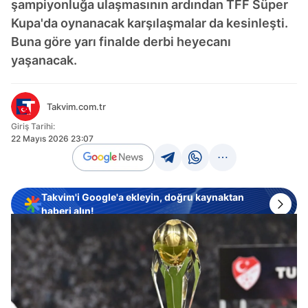
şampiyonluğa ulaşmasının ardından TFF Süper
Kupa'da oynanacak karşılaşmalar da kesinleşti.
Buna göre yarı finalde derbi heyecanı
yaşanacak.
Takvim.com.tr
Giriş Tarihi:
22 Mayıs 2026 23:07
Takvim'i Google'a ekleyin, doğru kaynaktan
haberi alın!