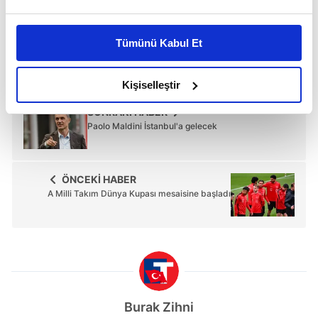
TIKLAYIN
Bu çerezlere izin vermeniz halinde sizlere özel
kişiselleştirilmiş reklamlar sunabilir, sayfalarımızda sizlere
Tümünü Kabul Et
daha iyi reklam deneyimi yaşatabiliriz. Bunu yaparken
amacımızın size daha iyi bir reklam deneyimi sunmak
olduğunu ve sizlere en iyi içerikleri sunabilmek adına
Kişiselleştir
elimizden gelen çabayı gösterdiğimizi ve bu noktada,
SONRAKİ HABER
reklamların maliyetlerimizi karşılamak noktasında tek gelir
Paolo Maldini İstanbul'a gelecek
kalemimiz olduğunu sizlere hatırlatmak isteriz.
Her halükârda, kullanıcılar, bu çerezlere izin vermedikleri
ÖNCEKİ HABER
takdirde, kullanıcılara hedefli reklamlar
A Milli Takım Dünya Kupası mesaisine başladı
gösterilmeyecektir."
Sizlere daha iyi bir hizmet sunabilmek için İnternet
Sitemizde kendimize ve üçüncü kişilere ait çerezler
kullanılmaktadır. Bu çerezler vasıtasıyla çeşitli kişisel
verileriniz işlenmekte olup gerekli olan çerezler bilgi
toplumu hizmetlerinin sunulması amacıyla
Burak Zihni