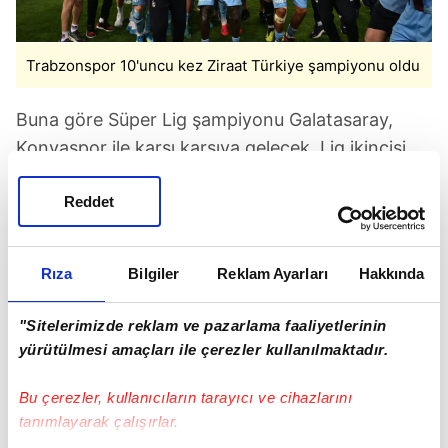
Trabzonspor 10'uncu kez Ziraat Türkiye şampiyonu oldu
Buna göre Süper Lig şampiyonu Galatasaray,
Konyaspor ile karşı karşıya gelecek. Lig ikincisi
Fenerbahçe ise kupa şampionu Trabzonspor ile
Reddet
finale yükselmek adına mücadele verecek.
Yeni formattaki ilk şampiyonluğu Galatasaray'ı 2-
Rıza
Bilgiler
Reklam Ayarları
Hakkında
0 yenen Fenerbahçe kazanmıştı.
"Sitelerimizde reklam ve pazarlama faaliyetlerinin
yürütülmesi amaçları ile çerezler kullanılmaktadır.
Bu çerezler, kullanıcıların tarayıcı ve cihazlarını
tanımlayarak çalışırlar.
TAKVİM UYGULAMASINI İNDİRMEK İÇİN