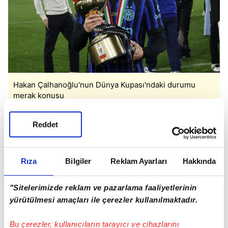
Hakan Çalhanoğlu'nun Dünya Kupası'ndaki durumu
merak konusu
HAKAN ÇALHANOĞLU AÇIKLAMASI
Reddet
Sakatlığı nedeniyle sezonu kapatan Hakan
Çalhanoğlu hakkında da konuşan Montella, milli
Rıza
Bilgiler
Reklam Ayarları
Hakkında
yıldızın İstanbul'a geldiğini söyledi. Montella,
"Sitelerimizde reklam ve pazarlama faaliyetlerinin
"Hakan Çalhanoğlu İstanbul'a geldi. Bunun için
yürütülmesi amaçları ile çerezler kullanılmaktadır.
hem kendisine hem de cuma gününden itibaren
onu değerlendirmemize izin veren Inter'e
Bu çerezler, kullanıcıların tarayıcı ve cihazlarını