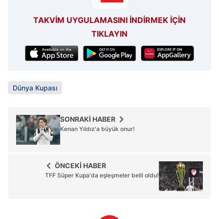
verileriniz işlenmekte olup gerekli olan çerezler bilgi
toplumu hizmetlerinin sunulması amacıyla
TAKVİM UYGULAMASINI İNDİRMEK İÇİN
kullanılmaktadır. Diğer çerezler, sitemizin daha işlevsel
TIKLAYIN
kılınması ve kişiselleştirilmesi ve sizlere yönelik
reklam/pazarlama faaliyetlerinin yapılması, amaçlarıyla
sınırlı olarak açık rızanız dahilinde kullanılacaktır.
Çerezlere ilişkin tercihlerinizi aşağıda yer alan panel
Dünya Kupası
vasıtasıyla belirleyebilirsiniz. Çerezlere ilişkin detaylı bilgi
için Ayarlar butonuna tıklayabilir,
Çerez Bilgilendirme
Metnimizi
ziyaret edebilirsiniz.
SONRAKİ HABER
Kenan Yıldız'a büyük onur!
6698 sayılı Kişisel Verilerin Korunması Kanunu uyarınca
hazırlanmış Aydınlatma Metnimizi okumak ve sitemizde
ilgili mevzuata uygun olarak kullanılan çerezlerle ilgili bilgi
ÖNCEKİ HABER
TFF Süper Kupa'da eşleşmeler belli oldu!
almak için lütfen
tıklayınız
.