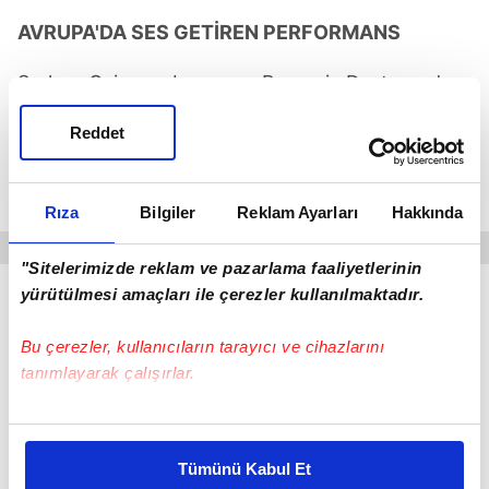
AVRUPA'DA SES GETİREN PERFORMANS
Serhou Guirassy bu sezon Borussia Dortmund
formasıyla dikkat çeken bir performans ortaya
Reddet
koydu. Gineli santrfor; Bundesliga'da 33, UEFA
Şampiyonlar Ligi'nde 10 ve Almanya Kupası'nda 3
olmak üzere toplam 46 resmi maçta görev yaptı.
Rıza
Bilgiler
Reklam Ayarları
Hakkında
"Sitelerimizde reklam ve pazarlama faaliyetlerinin
yürütülmesi amaçları ile çerezler kullanılmaktadır.
Bu çerezler, kullanıcıların tarayıcı ve cihazlarını
tanımlayarak çalışırlar.
Bu çerezlere izin vermeniz halinde sizlere özel
kişiselleştirilmiş reklamlar sunabilir, sayfalarımızda sizlere
Tümünü Kabul Et
daha iyi reklam deneyimi yaşatabiliriz. Bunu yaparken