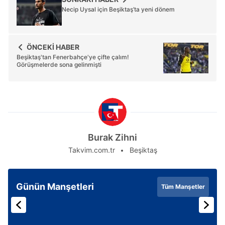
Necip Uysal için Beşiktaş’ta yeni dönem
Çerezlere ilişkin tercihlerinizi aşağıda yer alan panel
vasıtasıyla belirleyebilirsiniz. Çerezlere ilişkin detaylı bilgi
ÖNCEKİ HABER
için Ayarlar butonuna tıklayabilir,
Çerez Bilgilendirme
Beşiktaş'tan Fenerbahçe'ye çifte çalım!
Metnimizi
ziyaret edebilirsiniz.
Görüşmelerde sona gelinmişti
6698 sayılı Kişisel Verilerin Korunması Kanunu uyarınca
hazırlanmış Aydınlatma Metnimizi okumak ve sitemizde
ilgili mevzuata uygun olarak kullanılan çerezlerle ilgili bilgi
almak için lütfen
tıklayınız
.
Burak Zihni
Takvim.com.tr
Beşiktaş
Günün Manşetleri
Tüm Manşetler