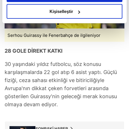
amacımızın size daha iyi bir reklam deneyimi sunmak
olduğunu ve sizlere en iyi içerikleri sunabilmek adına
Kişiselleştir
elimizden gelen çabayı gösterdiğimizi ve bu noktada,
reklamların maliyetlerimizi karşılamak noktasında tek gelir
kalemimiz olduğunu sizlere hatırlatmak isteriz.
Serhou Guirassy ile Fenerbahçe de ilgileniyor
Her halükârda, kullanıcılar, bu çerezlere izin vermedikleri
28 GOLE DİREKT KATKI
takdirde, kullanıcılara hedefli reklamlar
gösterilmeyecektir."
30 yaşındaki yıldız futbolcu, söz konusu
karşılaşmalarda 22 gol atıp 6 asist yaptı. Güçlü
Sizlere daha iyi bir hizmet sunabilmek için İnternet
fiziği, ceza sahası etkinliği ve bitiriciliğiyle
Sitemizde kendimize ve üçüncü kişilere ait çerezler
kullanılmaktadır. Bu çerezler vasıtasıyla çeşitli kişisel
Avrupa'nın dikkat çeken forvetleri arasında
verileriniz işlenmekte olup gerekli olan çerezler bilgi
gösterilen Guirassy'nin geleceği merak konusu
toplumu hizmetlerinin sunulması amacıyla
olmaya devam ediyor.
kullanılmaktadır. Diğer çerezler, sitemizin daha işlevsel
kılınması ve kişiselleştirilmesi ve sizlere yönelik
reklam/pazarlama faaliyetlerinin yapılması, amaçlarıyla
sınırlı olarak açık rızanız dahilinde kullanılacaktır.
SONRAKİ HABER