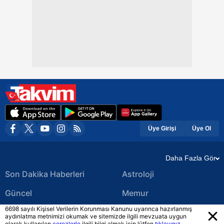
Üye Girişi
Üye Ol
Daha Fazla Gör
Son Dakika Haberleri
Astroloji
Güncel
Memur
6698 sayılı Kişisel Verilerin Korunması Kanunu uyarınca hazırlanmış
Ekonomi Haberleri
Yerel Haberler
aydınlatma metnimizi okumak ve sitemizde ilgili mevzuata uygun
olarak kullanılan
çerezlerle
ilgili bilgi almak için lütfen
tıklayınız.