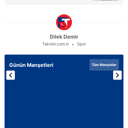
için Ayarlar butonuna tıklayabilir,
Çerez Bilgilendirme
Metnimizi
ziyaret edebilirsiniz.
6698 sayılı Kişisel Verilerin Korunması Kanunu uyarınca
hazırlanmış Aydınlatma Metnimizi okumak ve sitemizde
Dilek Demir
ilgili mevzuata uygun olarak kullanılan çerezlerle ilgili bilgi
Takvim.com.tr
Spor
almak için lütfen
tıklayınız
.
Günün Manşetleri
Tüm Manşetler