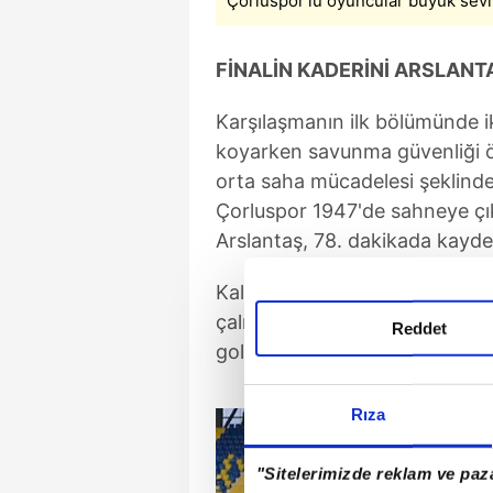
Çorluspor'lu oyuncular büyük sevi
FİNALİN KADERİNİ ARSLANT
Karşılaşmanın ilk bölümünde i
koyarken savunma güvenliği ö
orta saha mücadelesi şeklinde 
Çorluspor 1947'de sahneye ç
Arslantaş, 78. dakikada kaydet
Kalan dakikalarda Malatya Yeş
çalışsa da Çorluspor 1947 s
Reddet
gol sesi çıkmayınca final, Tek
Rıza
"Sitelerimizde reklam ve paza