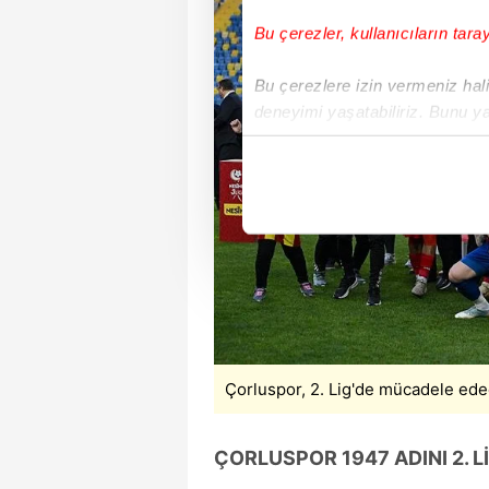
Bu çerezler, kullanıcıların tara
Bu çerezlere izin vermeniz halin
deneyimi yaşatabiliriz. Bunu y
içerikleri sunabilmek adına el
noktasında tek gelir kalemimiz 
Her halükârda, kullanıcılar, bu 
Sizlere daha iyi bir hizmet sun
çerezler vasıtasıyla çeşitli kiş
amacıyla kullanılmaktadır. Diğer
reklam/pazarlama faaliyetlerinin
Çorluspor, 2. Lig'de mücadele ede
Çerezlere ilişkin tercihlerinizi 
butonuna tıklayabilir,
Çerez Bi
ÇORLUSPOR 1947 ADINI 2. L
6698 sayılı Kişisel Verilerin 