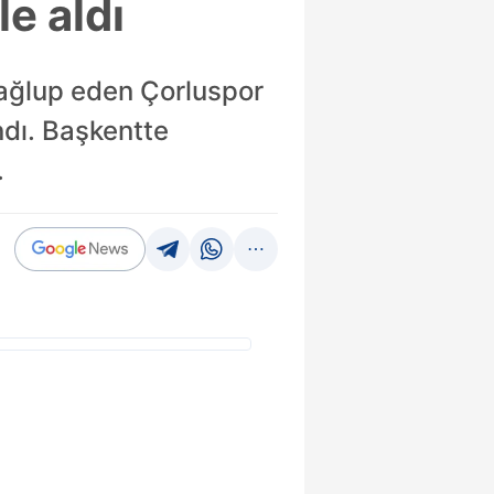
le aldı
mağlup eden Çorluspor
dı. Başkentte
.