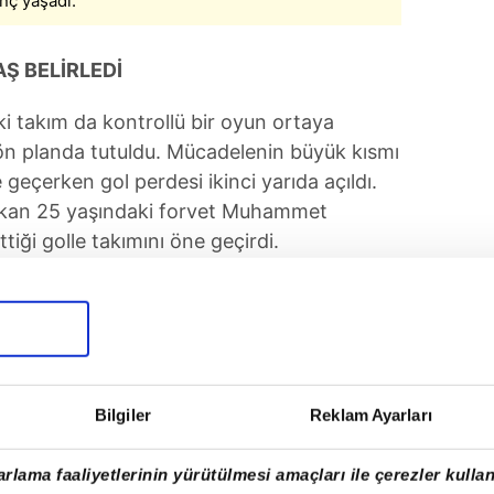
nç yaşadı.
AŞ BELİRLEDİ
ki takım da kontrollü bir oyun ortaya
n planda tutuldu. Mücadelenin büyük kısmı
geçerken gol perdesi ikinci yarıda açıldı.
ıkan 25 yaşındaki forvet Muhammet
tiği golle takımını öne geçirdi.
ilyurtspor beraberlik için baskı kurmaya
avunması hata yapmadı. Mücadelede başka
irdağ ekibinin 1-0 üstünlüğüyle tamamlandı.
Bilgiler
Reklam Ayarları
rlama faaliyetlerinin yürütülmesi amaçları ile çerezler kullan