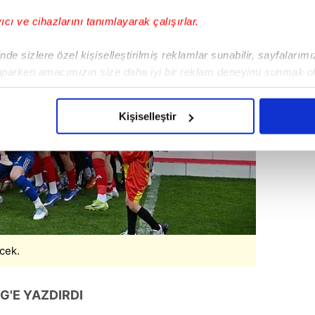
yıcı ve cihazlarını tanımlayarak çalışırlar.
de sizlere özel kişiselleştirilmiş reklamlar sunabilir, sayfalarım
aparken amacımızın size daha iyi bir reklam deneyimi sunmak ol
imizden gelen çabayı gösterdiğimizi ve bu noktada, reklamların ma
olduğunu sizlere hatırlatmak isteriz.
Kişiselleştir
çerezlere izin vermedikleri takdirde, kullanıcılara hedefli reklaml
abilmek için İnternet Sitemizde kendimize ve üçüncü kişilere ait 
isel verileriniz işlenmekte olup gerekli olan çerezler bilgi toplum
 çerezler, sitemizin daha işlevsel kılınması ve kişiselleştirilmes
 yapılması, amaçlarıyla sınırlı olarak açık rızanız dahilinde kulla
cek.
aşağıda yer alan panel vasıtasıyla belirleyebilirsiniz. Çerezlere iliş
lgilendirme Metnimizi
ziyaret edebilirsiniz.
İG'E YAZDIRDI
Korunması Kanunu uyarınca hazırlanmış Aydınlatma Metnimizi okum