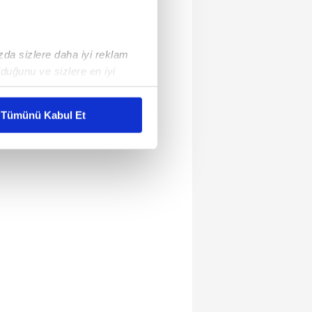
ızda sizlere daha iyi reklam
duğunu ve sizlere en iyi
liyetlerimizi karşılamak
Tümünü Kabul Et
ar gösterilmeyecektir."
çerezler kullanılmaktadır. Bu
u hizmetlerinin sunulması
i ve sizlere yönelik
nılacaktır.
kin detaylı bilgi için Ayarlar
ak ve sitemizde ilgili