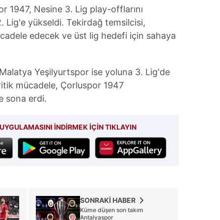
 çerezlerle ilgili bilgi almak için lütfen
tıklayınız
.
 1947, Nesine 3. Lig play-offlarını
Lig'e yükseldi. Tekirdağ temsilcisi,
cadele edecek ve üst lig hedefi için sahaya
Malatya Yeşilyurtspor ise yoluna 3. Lig'de
itik mücadele, Çorluspor 1947
e sona erdi.
UYGULAMASINI İNDİRMEK İÇİN TIKLAYIN
SONRAKİ HABER
Küme düşen son takım
Antalyaspor