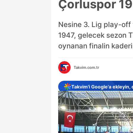
Çorluspor 194
Nesine 3. Lig play-off
1947, gelecek sezon T
oynanan finalin kaderi
Takvim.com.tr
Takvim'i Google'a ekleyin,