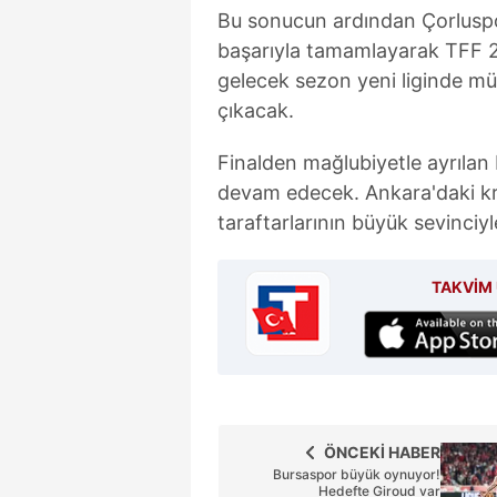
mevzuata uygun olarak kullanılan
Bu sonucun ardından Çorluspor
başarıyla tamamlayarak TFF 2. 
gelecek sezon yeni liginde mü
çıkacak.
Finalden mağlubiyetle ayrılan 
devam edecek. Ankara'daki kr
taraftarlarının büyük sevinciyl
TAKVİM 
ÖNCEKİ HABER
Bursaspor büyük oynuyor!
Hedefte Giroud var