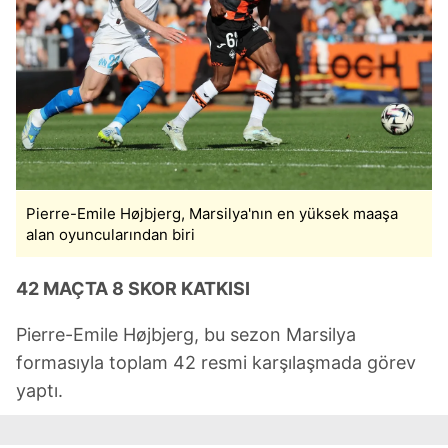
Çerezlere ilişkin tercihlerinizi aşağıda yer alan panel
vasıtasıyla belirleyebilirsiniz. Çerezlere ilişkin detaylı bilgi
için Ayarlar butonuna tıklayabilir,
Çerez Bilgilendirme
Metnimizi
ziyaret edebilirsiniz.
6698 sayılı Kişisel Verilerin Korunması Kanunu uyarınca
hazırlanmış Aydınlatma Metnimizi okumak ve sitemizde
ilgili mevzuata uygun olarak kullanılan çerezlerle ilgili bilgi
almak için lütfen
tıklayınız
.
Pierre-Emile Højbjerg, Marsilya'nın en yüksek maaşa
alan oyuncularından biri
42 MAÇTA 8 SKOR KATKISI
Pierre-Emile Højbjerg, bu sezon Marsilya
formasıyla toplam 42 resmi karşılaşmada görev
yaptı.