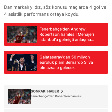
Danimarkalı yıldız, söz konusu maçlarda 4 gol ve
4 asistlik performans ortaya koydu.
Fenerbahçe'den Andrew
Robertson hamlesi! Menajeri
İstanbul'a gelmişti anlaşma
sağlandı
Galatasaray'dan 50 milyon
euroluk plan! Bernardo Silva
olmazsa o gelecek
SONRAKİ HABER
Fenerbahçe'den Robertson hamlesi!