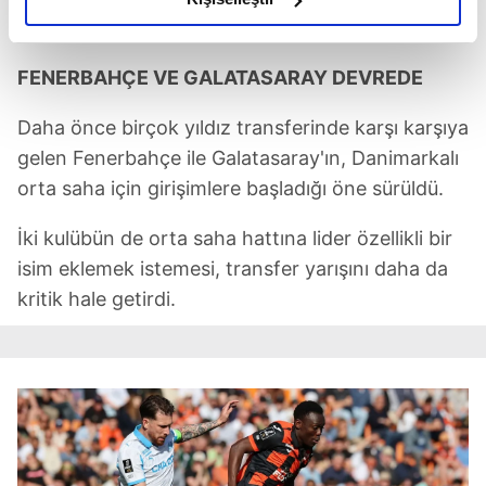
Pierre-Emile Højbjerg bu sezon istikrarıyla dikkat çekti
elimizden gelen çabayı gösterdiğimizi ve bu noktada,
reklamların maliyetlerimizi karşılamak noktasında tek gelir
kalemimiz olduğunu sizlere hatırlatmak isteriz.
FENERBAHÇE VE GALATASARAY DEVREDE
Daha önce birçok yıldız transferinde karşı karşıya
Her halükârda, kullanıcılar, bu çerezlere izin vermedikleri
takdirde, kullanıcılara hedefli reklamlar
gelen Fenerbahçe ile Galatasaray'ın, Danimarkalı
gösterilmeyecektir."
orta saha için girişimlere başladığı öne sürüldü.
Sizlere daha iyi bir hizmet sunabilmek için İnternet
İki kulübün de orta saha hattına lider özellikli bir
Sitemizde kendimize ve üçüncü kişilere ait çerezler
isim eklemek istemesi, transfer yarışını daha da
kullanılmaktadır. Bu çerezler vasıtasıyla çeşitli kişisel
kritik hale getirdi.
verileriniz işlenmekte olup gerekli olan çerezler bilgi
toplumu hizmetlerinin sunulması amacıyla
kullanılmaktadır. Diğer çerezler, sitemizin daha işlevsel
kılınması ve kişiselleştirilmesi ve sizlere yönelik
reklam/pazarlama faaliyetlerinin yapılması, amaçlarıyla
sınırlı olarak açık rızanız dahilinde kullanılacaktır.