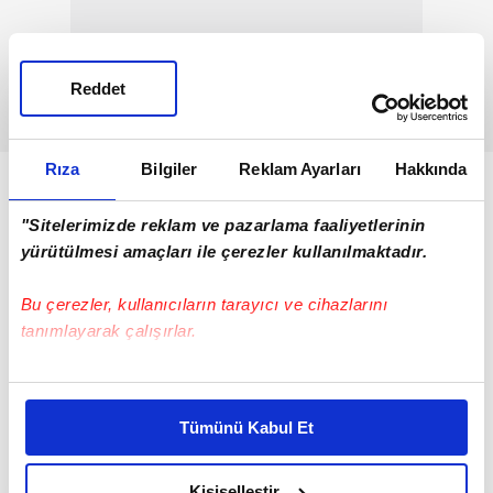
Reddet
Rıza
Bilgiler
Reklam Ayarları
Hakkında
"Sitelerimizde reklam ve pazarlama faaliyetlerinin
yürütülmesi amaçları ile çerezler kullanılmaktadır.
Bu çerezler, kullanıcıların tarayıcı ve cihazlarını
tanımlayarak çalışırlar.
Bu çerezlere izin vermeniz halinde sizlere özel
kişiselleştirilmiş reklamlar sunabilir, sayfalarımızda sizlere
Tümünü Kabul Et
daha iyi reklam deneyimi yaşatabiliriz. Bunu yaparken
amacımızın size daha iyi bir reklam deneyimi sunmak
olduğunu ve sizlere en iyi içerikleri sunabilmek adına
Kişiselleştir