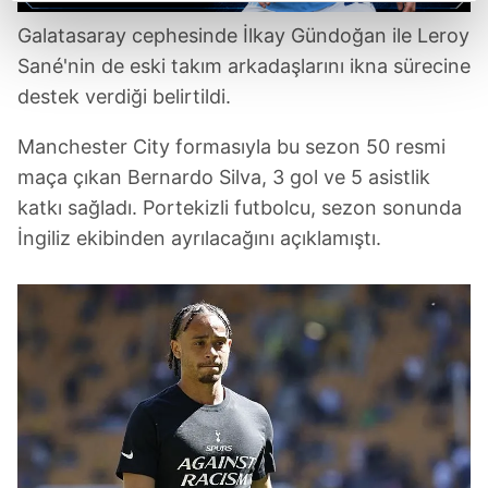
reklamların maliyetlerimizi karşılamak noktasında tek gelir
kalemimiz olduğunu sizlere hatırlatmak isteriz.
Galatasaray cephesinde İlkay Gündoğan ile Leroy
Sané'nin de eski takım arkadaşlarını ikna sürecine
Her halükârda, kullanıcılar, bu çerezlere izin vermedikleri
destek verdiği belirtildi.
takdirde, kullanıcılara hedefli reklamlar
gösterilmeyecektir."
Manchester City formasıyla bu sezon 50 resmi
maça çıkan Bernardo Silva, 3 gol ve 5 asistlik
Sizlere daha iyi bir hizmet sunabilmek için İnternet
katkı sağladı. Portekizli futbolcu, sezon sonunda
Sitemizde kendimize ve üçüncü kişilere ait çerezler
İngiliz ekibinden ayrılacağını açıklamıştı.
kullanılmaktadır. Bu çerezler vasıtasıyla çeşitli kişisel
verileriniz işlenmekte olup gerekli olan çerezler bilgi
toplumu hizmetlerinin sunulması amacıyla
kullanılmaktadır. Diğer çerezler, sitemizin daha işlevsel
kılınması ve kişiselleştirilmesi ve sizlere yönelik
reklam/pazarlama faaliyetlerinin yapılması, amaçlarıyla
sınırlı olarak açık rızanız dahilinde kullanılacaktır.
Çerezlere ilişkin tercihlerinizi aşağıda yer alan panel
vasıtasıyla belirleyebilirsiniz. Çerezlere ilişkin detaylı bilgi