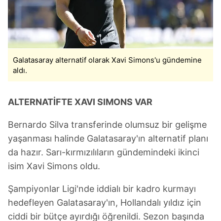
için Ayarlar butonuna tıklayabilir,
Çerez Bilgilendirme
Metnimizi
ziyaret edebilirsiniz.
6698 sayılı Kişisel Verilerin Korunması Kanunu uyarınca
hazırlanmış Aydınlatma Metnimizi okumak ve sitemizde
Galatasaray alternatif olarak Xavi Simons'u gündemine
ilgili mevzuata uygun olarak kullanılan çerezlerle ilgili bilgi
aldı.
almak için lütfen
tıklayınız
.
ALTERNATİFTE XAVI SIMONS VAR
Bernardo Silva transferinde olumsuz bir gelişme
yaşanması halinde Galatasaray'ın alternatif planı
da hazır. Sarı-kırmızılıların gündemindeki ikinci
isim Xavi Simons oldu.
Şampiyonlar Ligi'nde iddialı bir kadro kurmayı
hedefleyen Galatasaray'ın, Hollandalı yıldız için
ciddi bir bütçe ayırdığı öğrenildi. Sezon başında