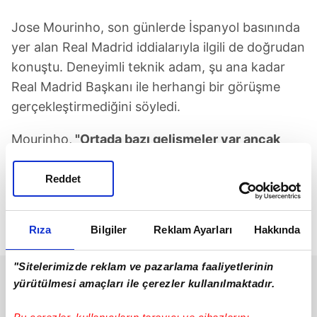
Jose Mourinho, son günlerde İspanyol basınında
yer alan Real Madrid iddialarıyla ilgili de doğrudan
konuştu. Deneyimli teknik adam, şu ana kadar
Real Madrid Başkanı ile herhangi bir görüşme
gerçekleştirmediğini söyledi.
Mourinho,
"Ortada bazı gelişmeler var ancak
imzalanmış bir sözleşme yok. Masada resmi bir
teklif yok. Real Madrid Başkanı veya kulüp
Reddet
yapısındaki önemli isimlerle doğrudan
görüşmedim. Şu anda elimde bulunan tek somut
Rıza
Bilgiler
Reklam Ayarları
Hakkında
durum Benfica'dan gelen devam teklifidir"
dedi.
"Sitelerimizde reklam ve pazarlama faaliyetlerinin
yürütülmesi amaçları ile çerezler kullanılmaktadır.