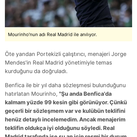
verileriniz işlenmekte olup gerekli olan çerezler bilgi
toplumu hizmetlerinin sunulması amacıyla
kullanılmaktadır. Diğer çerezler, sitemizin daha işlevsel
kılınması ve kişiselleştirilmesi ve sizlere yönelik
reklam/pazarlama faaliyetlerinin yapılması, amaçlarıyla
Mourinho'nun adı Real Madrid ile anılıyor.
sınırlı olarak açık rızanız dahilinde kullanılacaktır.
Öte yandan Portekizli çalıştırıcı, menajeri Jorge
Çerezlere ilişkin tercihlerinizi aşağıda yer alan panel
vasıtasıyla belirleyebilirsiniz. Çerezlere ilişkin detaylı bilgi
Mendes'in Real Madrid yönetimiyle temas
için Ayarlar butonuna tıklayabilir,
Çerez Bilgilendirme
kurduğunu da doğruladı.
Metnimizi
ziyaret edebilirsiniz.
Benfica ile bir yıl daha sözleşmesi bulunduğunu
6698 sayılı Kişisel Verilerin Korunması Kanunu uyarınca
hatırlatan Mourinho,
"Şu anda Benfica'da
hazırlanmış Aydınlatma Metnimizi okumak ve sitemizde
kalmam yüzde 99 kesin gibi görünüyor. Çünkü
ilgili mevzuata uygun olarak kullanılan çerezlerle ilgili bilgi
geçerli bir sözleşmem var ve kulübün teklifini
almak için lütfen
tıklayınız
.
henüz detaylı incelemedim. Ancak menajerim
teklifin oldukça iyi olduğunu söyledi. Real
Madrid tarafında ise şu an için resmi bir durum