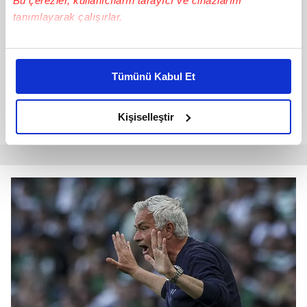
Bu çerezler, kullanıcıların tarayıcı ve cihazlarını
tanımlayarak çalışırlar.
Bu çerezlere izin vermeniz halinde sizlere özel
kişiselleştirilmiş reklamlar sunabilir, sayfalarımızda sizlere
Tümünü Kabul Et
daha iyi reklam deneyimi yaşatabiliriz. Bunu yaparken
amacımızın size daha iyi bir reklam deneyimi sunmak
olduğunu ve sizlere en iyi içerikleri sunabilmek adına
Kişiselleştir
elimizden gelen çabayı gösterdiğimizi ve bu noktada,
reklamların maliyetlerimizi karşılamak noktasında tek gelir
kalemimiz olduğunu sizlere hatırlatmak isteriz.
Her halükârda, kullanıcılar, bu çerezlere izin vermedikleri
takdirde, kullanıcılara hedefli reklamlar
gösterilmeyecektir."
Sizlere daha iyi bir hizmet sunabilmek için İnternet
Sitemizde kendimize ve üçüncü kişilere ait çerezler
kullanılmaktadır. Bu çerezler vasıtasıyla çeşitli kişisel