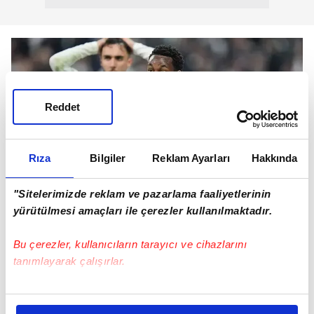
Reddet
Rıza
Bilgiler
Reklam Ayarları
Hakkında
"Sitelerimizde reklam ve pazarlama faaliyetlerinin
yürütülmesi amaçları ile çerezler kullanılmaktadır.
Bu sezon Süper Lig'deki randevuda Beşiktaş, 2-0
Bu çerezler, kullanıcıların tarayıcı ve cihazlarını
öne geçtiği derbide Fenerbahçe'ye 3-2 mağlup
tanımlayarak çalışırlar.
olmuştu.
Bu çerezlere izin vermeniz halinde sizlere özel
kişiselleştirilmiş reklamlar sunabilir, sayfalarımızda sizlere