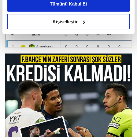
Tümünü Kabul Et
daha iyi reklam deneyimi yaşatabiliriz. Bunu yaparken
amacımızın size daha iyi bir reklam deneyimi sunmak
olduğunu ve sizlere en iyi içerikleri sunabilmek adına
Kişiselleştir
elimizden gelen çabayı gösterdiğimizi ve bu noktada,
reklamların maliyetlerimizi karşılamak noktasında tek gelir
kalemimiz olduğunu sizlere hatırlatmak isteriz.
Her halükârda, kullanıcılar, bu çerezlere izin vermedikleri
takdirde, kullanıcılara hedefli reklamlar
gösterilmeyecektir."
Sizlere daha iyi bir hizmet sunabilmek için İnternet
Sitemizde kendimize ve üçüncü kişilere ait çerezler
kullanılmaktadır. Bu çerezler vasıtasıyla çeşitli kişisel
verileriniz işlenmekte olup gerekli olan çerezler bilgi
toplumu hizmetlerinin sunulması amacıyla
kullanılmaktadır. Diğer çerezler, sitemizin daha işlevsel
kılınması ve kişiselleştirilmesi ve sizlere yönelik