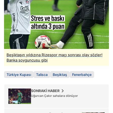
Beşiktaşın yıldızına Rizespor maçı sonrası olay sözler!
Banka soyguncusu gibi
Türkiye Kupası
Talisca
Beşiktaş
Fenerbahçe
SONRAKİ HABER
Uğurcan Çakır sahalara dönüyor