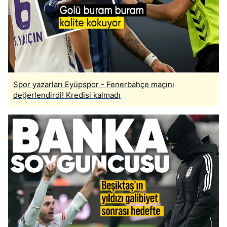
reklam/pazarlama faaliyetlerinin yapılması, amaçlarıyla
sınırlı olarak açık rızanız dahilinde kullanılacaktır.
Çerezlere ilişkin tercihlerinizi aşağıda yer alan panel
vasıtasıyla belirleyebilirsiniz. Çerezlere ilişkin detaylı bilgi
için Ayarlar butonuna tıklayabilir,
Çerez Bilgilendirme
Metnimizi
ziyaret edebilirsiniz.
Spor yazarları Eyüpspor - Fenerbahçe maçını
değerlendirdi! Kredisi kalmadı
6698 sayılı Kişisel Verilerin Korunması Kanunu uyarınca
hazırlanmış Aydınlatma Metnimizi okumak ve sitemizde
ilgili mevzuata uygun olarak kullanılan çerezlerle ilgili bilgi
almak için lütfen
tıklayınız
.