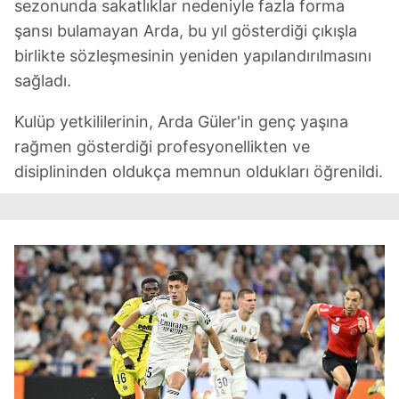
sezonunda sakatlıklar nedeniyle fazla forma
vasıtasıyla belirleyebilirsiniz. Çerezlere ilişkin detaylı bilgi
şansı bulamayan Arda, bu yıl gösterdiği çıkışla
için Ayarlar butonuna tıklayabilir,
Çerez Bilgilendirme
Metnimizi
ziyaret edebilirsiniz.
birlikte sözleşmesinin yeniden yapılandırılmasını
sağladı.
6698 sayılı Kişisel Verilerin Korunması Kanunu uyarınca
hazırlanmış Aydınlatma Metnimizi okumak ve sitemizde
Kulüp yetkililerinin, Arda Güler'in genç yaşına
ilgili mevzuata uygun olarak kullanılan çerezlerle ilgili bilgi
rağmen gösterdiği profesyonellikten ve
almak için lütfen
tıklayınız
.
disiplininden oldukça memnun oldukları öğrenildi.