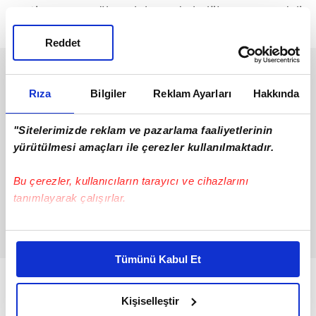
motivasyon sağlamak hem de kulübe uzun vadeli
bağlılığını güçlendirmek istediği ifade edildi.
Reddet
Rıza
Bilgiler
Reklam Ayarları
Hakkında
"Sitelerimizde reklam ve pazarlama faaliyetlerinin
yürütülmesi amaçları ile çerezler kullanılmaktadır.
Bu çerezler, kullanıcıların tarayıcı ve cihazlarını
tanımlayarak çalışırlar.
Bu çerezlere izin vermeniz halinde sizlere özel
kişiselleştirilmiş reklamlar sunabilir, sayfalarımızda sizlere
Tümünü Kabul Et
daha iyi reklam deneyimi yaşatabiliriz. Bunu yaparken
amacımızın size daha iyi bir reklam deneyimi sunmak
olduğunu ve sizlere en iyi içerikleri sunabilmek adına
Kişiselleştir