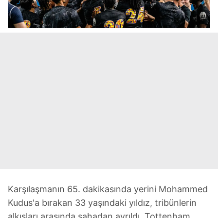
Karşılaşmanın 65. dakikasında yerini Mohammed
Kudus'a bırakan 33 yaşındaki yıldız, tribünlerin
alkışları arasında sahadan ayrıldı. Tottenham