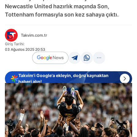
Newcastle United hazırlık maçında Son,
Tottenham formasıyla son kez sahaya çıktı.
Takvim.com.tr
Giriş Tarihi:
03 Ağustos 2025 20:53
Takvim'i Google'a ekleyin, doğru kaynaktan
haberi alın!