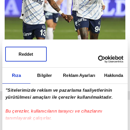
Reddet
Rıza
Bilgiler
Reklam Ayarları
Hakkında
"Sitelerimizde reklam ve pazarlama faaliyetlerinin
yürütülmesi amaçları ile çerezler kullanılmaktadır.
Bu çerezler, kullanıcıların tarayıcı ve cihazlarını
Geçiş hücumlarının önünü erken kesmek için top
tanımlayarak çalışırlar.
kaybedildiğinde kimin nerede konumlanacağı
üzerine çalışmalar yapılıyor.