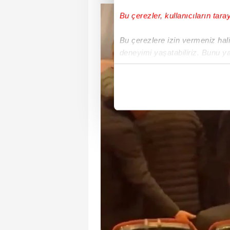
Bu çerezler, kullanıcıların tara
Bu çerezlere izin vermeniz halin
deneyimi yaşatabiliriz. Bunu y
içerikleri sunabilmek adına el
noktasında tek gelir kalemimiz 
Her halükârda, kullanıcılar, bu 
Sizlere daha iyi bir hizmet sun
çerezler vasıtasıyla çeşitli kiş
amacıyla kullanılmaktadır. Diğer
reklam/pazarlama faaliyetlerinin
Çerezlere ilişkin tercihlerinizi 
butonuna tıklayabilir,
Çerez Bi
6698 sayılı Kişisel Verilerin 