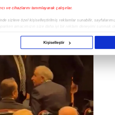
yıcı ve cihazlarını tanımlayarak çalışırlar.
de sizlere özel kişiselleştirilmiş reklamlar sunabilir, sayfalarım
aparken amacımızın size daha iyi bir reklam deneyimi sunmak ol
imizden gelen çabayı gösterdiğimizi ve bu noktada, reklamların ma
olduğunu sizlere hatırlatmak isteriz.
Kişiselleştir
çerezlere izin vermedikleri takdirde, kullanıcılara hedefli reklaml
abilmek için İnternet Sitemizde kendimize ve üçüncü kişilere ait 
isel verileriniz işlenmekte olup gerekli olan çerezler bilgi toplum
 çerezler, sitemizin daha işlevsel kılınması ve kişiselleştirilmes
 yapılması, amaçlarıyla sınırlı olarak açık rızanız dahilinde kulla
aşağıda yer alan panel vasıtasıyla belirleyebilirsiniz. Çerezlere iliş
lgilendirme Metnimizi
ziyaret edebilirsiniz.
Korunması Kanunu uyarınca hazırlanmış Aydınlatma Metnimizi okum