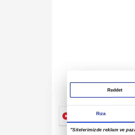
Reddet
Rıza
Tevfik Yamantürk ile Ha
"Sitelerimizde reklam ve paza