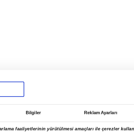
Bilgiler
Reklam Ayarları
san Arat tartıştı
rlama faaliyetlerinin yürütülmesi amaçları ile çerezler kullan