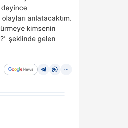
n deyince
olayları anlatacaktım.
üşürmeye kimsenin
z?" şeklinde gelen