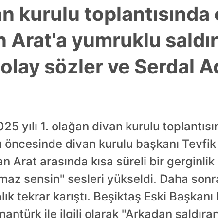
n kurulu toplantısında 
n Arat'a yumruklu saldır
lay sözler ve Serdal Ad
5 yılı 1. olağan divan kurulu toplantısı
 öncesinde divan kurulu başkanı Tevfik 
 Arat arasında kısa süreli bir gerginlik 
z sensin" sesleri yükseldi. Daha sonra
alık tekrar karıştı. Beşiktaş Eski Başkan
ntürk ile ilgili olarak "Arkadan saldırana