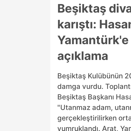
Beşiktaş diva
karıştı: Hasa
Yamantürk'e o
açıklama
Beşiktaş Kulübünün 202
damga vurdu. Toplantı
Beşiktaş Başkanı Hasan
"Utanmaz adam, utanma
gerçekleştirilirken ort
yumruklandı. Arat, Yama