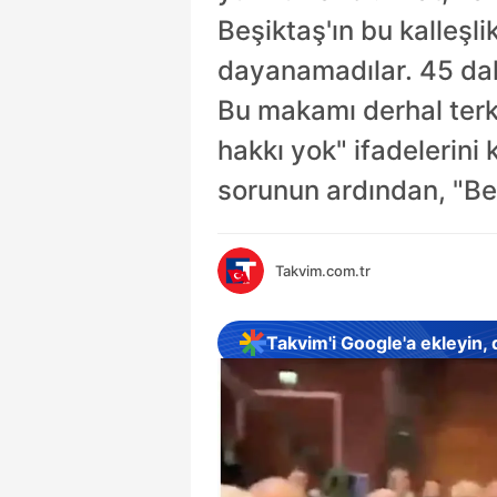
Beşiktaş'ın bu kalleşl
dayanamadılar. 45 dak
Bu makamı derhal terk
hakkı yok" ifadelerini
sorunun ardından, "Ben
Takvim.com.tr
Takvim'i Google'a ekleyin,