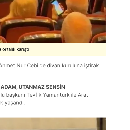
 çerezlerle ilgili bilgi almak için lütfen
tıklayınız
.
ortalık karıştı
 Ahmet Nur Çebi de divan kuruluna iştirak
Z ADAM, UTANMAZ SENSİN
lu başkanı Tevfik Yamantürk ile Arat
ik yaşandı.