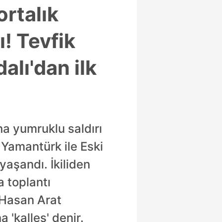
ortalık
ı! Tevfik
alı'dan ilk
na yumruklu saldırı
Yamantürk ile Eski
yaşandı. İkiliden
 toplantı
ı Hasan Arat
 'kalleş' denir.