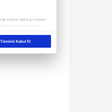
ızda sizlere daha iyi reklam
duğunu ve sizlere en iyi
liyetlerimizi karşılamak
Tümünü Kabul Et
ar gösterilmeyecektir."
çerezler kullanılmaktadır. Bu
u hizmetlerinin sunulması
i ve sizlere yönelik
nılacaktır.
kin detaylı bilgi için Ayarlar
ak ve sitemizde ilgili