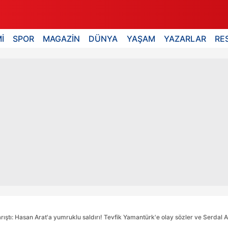
İ
SPOR
MAGAZİN
DÜNYA
YAŞAM
YAZARLAR
RE
arıştı: Hasan Arat'a yumruklu saldırı! Tevfik Yamantürk'e olay sözler ve Serdal 