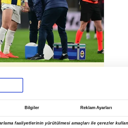
ÜŞ YOLUNDA
Bilgiler
Reklam Ayarları
oynanan UEFA Avrupa Konferans Ligi
mış ve oyunun henüz 16. dakikasında sahayı
rlama faaliyetlerinin yürütülmesi amaçları ile çerezler kullan