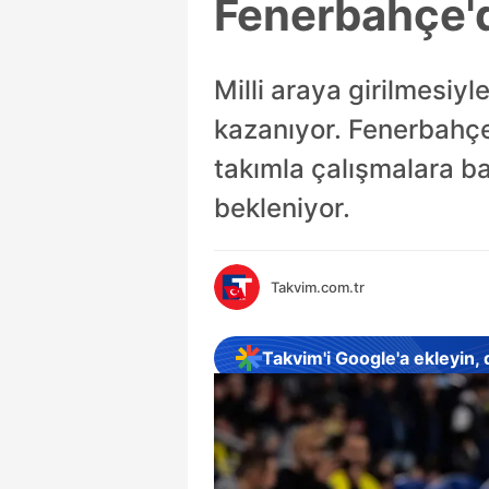
Fenerbahçe'd
Milli araya girilmesiyl
kazanıyor. Fenerbahç
takımla çalışmalara 
bekleniyor.
Takvim.com.tr
Takvim'i Google'a ekleyin,