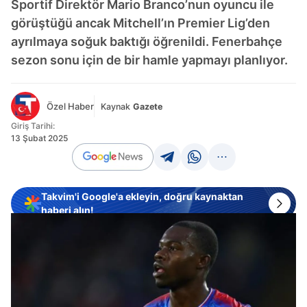
Sportif Direktör Mario Branco’nun oyuncu ile
görüştüğü ancak Mitchell’ın Premier Lig’den
ayrılmaya soğuk baktığı öğrenildi. Fenerbahçe
sezon sonu için de bir hamle yapmayı planlıyor.
Özel Haber
Kaynak
Gazete
Giriş Tarihi:
13 Şubat 2025
Takvim'i Google'a ekleyin, doğru kaynaktan
haberi alın!