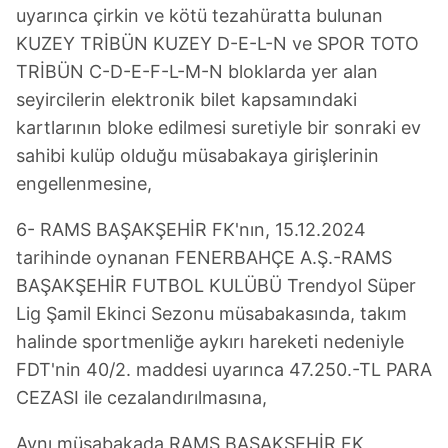
uyarınca çirkin ve kötü tezahüratta bulunan
Çerezlere ilişkin tercihlerinizi aşağıda yer alan panel
KUZEY TRİBÜN KUZEY D-E-L-N ve SPOR TOTO
vasıtasıyla belirleyebilirsiniz. Çerezlere ilişkin detaylı bilgi
TRİBÜN C-D-E-F-L-M-N bloklarda yer alan
için Ayarlar butonuna tıklayabilir,
Çerez Bilgilendirme
seyircilerin elektronik bilet kapsamındaki
Metnimizi
ziyaret edebilirsiniz.
kartlarının bloke edilmesi suretiyle bir sonraki ev
6698 sayılı Kişisel Verilerin Korunması Kanunu uyarınca
sahibi kulüp olduğu müsabakaya girişlerinin
hazırlanmış Aydınlatma Metnimizi okumak ve sitemizde
engellenmesine,
ilgili mevzuata uygun olarak kullanılan çerezlerle ilgili bilgi
almak için lütfen
tıklayınız
.
6- RAMS BAŞAKŞEHİR FK'nın, 15.12.2024
tarihinde oynanan FENERBAHÇE A.Ş.-RAMS
BAŞAKŞEHİR FUTBOL KULÜBÜ Trendyol Süper
Lig Şamil Ekinci Sezonu müsabakasında, takım
halinde sportmenliğe aykırı hareketi nedeniyle
FDT'nin 40/2. maddesi uyarınca 47.250.-TL PARA
CEZASI ile cezalandırılmasına,
Aynı müsabakada RAMS BAŞAKŞEHİR FK