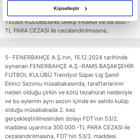
amacımızın size daha iyi bir reklam deneyimi sunmak
FDT'nin 36/1-c ve 35/4. maddeleri uyarınca 1
olduğunu ve sizlere en iyi içerikleri sunabilmek adına
Kişiselleştir
RESMİ MÜSABAKADA SOYUNMA ODASINA VE
elimizden gelen çabayı gösterdiğimizi ve bu noktada,
YEDEK KULÜBESİNE GİRİŞ YASAĞI ve 58.500.-
reklamların maliyetlerimizi karşılamak noktasında tek gelir
TL PARA CEZASI ile cezalandırılmasına,
kalemimiz olduğunu sizlere hatırlatmak isteriz.
Her halükârda, kullanıcılar, bu çerezlere izin vermedikleri
takdirde, kullanıcılara hedefli reklamlar
5- FENERBAHÇE A.Ş.'nin, 15.12.2024 tarihinde
gösterilmeyecektir."
oynanan FENERBAHÇE A.Ş.-RAMS BAŞAKŞEHİR
FUTBOL KULÜBÜ Trendyol Süper Lig Şamil
Sizlere daha iyi bir hizmet sunabilmek için İnternet
Sitemizde kendimize ve üçüncü kişilere ait çerezler
Ekinci Sezonu müsabakasında, taraftarlarının
kullanılmaktadır. Bu çerezler vasıtasıyla çeşitli kişisel
neden olduğu çirkin ve kötü tezahürat nedeniyle
verileriniz işlenmekte olup gerekli olan çerezler bilgi
ve bu eylemin aynı sezon içinde ev sahibi kulüp
toplumu hizmetlerinin sunulması amacıyla
olduğu müsabakada 2. kez
kullanılmaktadır. Diğer çerezler, sitemizin daha işlevsel
gerçekleştirilmesinden dolayı FDT'nin 53/2.
kılınması ve kişiselleştirilmesi ve sizlere yönelik
maddesi uyarınca 300.000.-TL PARA CEZASI ile
reklam/pazarlama faaliyetlerinin yapılması, amaçlarıyla
sınırlı olarak açık rızanız dahilinde kullanılacaktır.
cezalandırılmasına, FDT'nin 53/3. maddesi