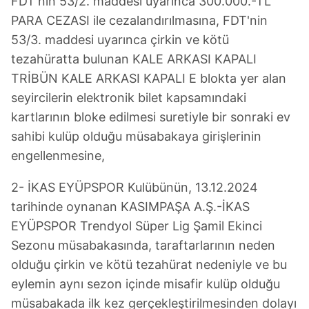
FDT'nin 53/2. maddesi uyarınca 300.000.-TL
PARA CEZASI ile cezalandırılmasına, FDT'nin
53/3. maddesi uyarınca çirkin ve kötü
tezahüratta bulunan KALE ARKASI KAPALI
TRİBÜN KALE ARKASI KAPALI E blokta yer alan
seyircilerin elektronik bilet kapsamındaki
kartlarının bloke edilmesi suretiyle bir sonraki ev
sahibi kulüp olduğu müsabakaya girişlerinin
engellenmesine,
2- İKAS EYÜPSPOR Kulübünün, 13.12.2024
tarihinde oynanan KASIMPAŞA A.Ş.-İKAS
EYÜPSPOR Trendyol Süper Lig Şamil Ekinci
Sezonu müsabakasında, taraftarlarının neden
olduğu çirkin ve kötü tezahürat nedeniyle ve bu
eylemin aynı sezon içinde misafir kulüp olduğu
müsabakada ilk kez gerçekleştirilmesinden dolayı