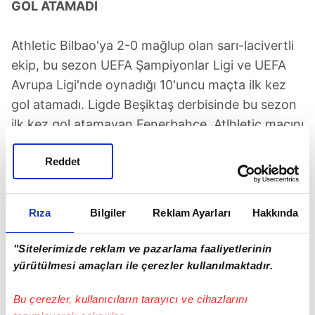
GOL ATAMADI
Athletic Bilbao'ya 2-0 mağlup olan sarı-lacivertli
ekip, bu sezon UEFA Şampiyonlar Ligi ve UEFA
Avrupa Ligi'nde oynadığı 10'uncu maçta ilk kez
gol atamadı. Ligde Beşiktaş derbisinde bu sezon
ilk kez gol atamayan Fenerbahçe, Atlhletic maçını
da golsüz geçti. Avrupa'da geride kalan 10 maçta
Reddet
rakip fileleri 15 kez havalandıran Fenerbahçe, bu
sezon Avrupa'da oynadığı maçların tamamında
kalesinde gol gördü.
Rıza
Bilgiler
Reklam Ayarları
Hakkında
"Sitelerimizde reklam ve pazarlama faaliyetlerinin
Samet Akaydin İspanya'da da
gündem oldu
yürütülmesi amaçları ile çerezler kullanılmaktadır.
Bu çerezler, kullanıcıların tarayıcı ve cihazlarını