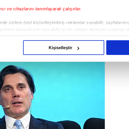
yıcı ve cihazlarını tanımlayarak çalışırlar.
de sizlere özel kişiselleştirilmiş reklamlar sunabilir, sayfalarım
aparken amacımızın size daha iyi bir reklam deneyimi sunmak ol
imizden gelen çabayı gösterdiğimizi ve bu noktada, reklamların ma
olduğunu sizlere hatırlatmak isteriz.
 Ödülü:
Vincenzo Montella
Kişiselleştir
çerezlere izin vermedikleri takdirde, kullanıcılara hedefli reklaml
abilmek için İnternet Sitemizde kendimize ve üçüncü kişilere ait 
isel verileriniz işlenmekte olup gerekli olan çerezler bilgi toplum
 çerezler, sitemizin daha işlevsel kılınması ve kişiselleştirilmes
 yapılması, amaçlarıyla sınırlı olarak açık rızanız dahilinde kulla
aşağıda yer alan panel vasıtasıyla belirleyebilirsiniz. Çerezlere iliş
lgilendirme Metnimizi
ziyaret edebilirsiniz.
Korunması Kanunu uyarınca hazırlanmış Aydınlatma Metnimizi okum