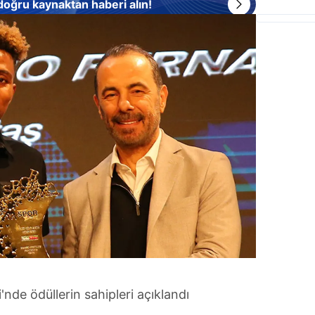
 doğru kaynaktan haberi alın!
'nde ödüllerin sahipleri açıklandı