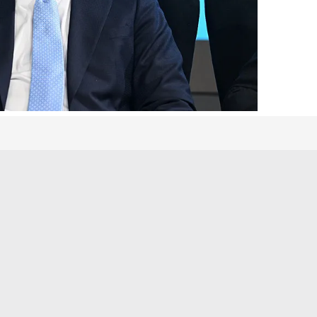
 çerezlerle ilgili bilgi almak için lütfen
tıklayınız
.