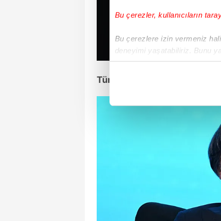
Bu çerezler, kullanıcıların tara
Bu çerezlere izin vermeniz halin
deneyimi yaşatabiliriz. Bunu y
içerikleri sunabilmek adına el
noktasında tek gelir kalemimiz 
Türk Futboluna Üstün Hizmet
Her halükârda, kullanıcılar, bu 
Sizlere daha iyi bir hizmet sun
çerezler vasıtasıyla çeşitli kiş
amacıyla kullanılmaktadır. Diğer
reklam/pazarlama faaliyetlerinin
Çerezlere ilişkin tercihlerinizi 
butonuna tıklayabilir,
Çerez Bi
6698 sayılı Kişisel Verilerin 