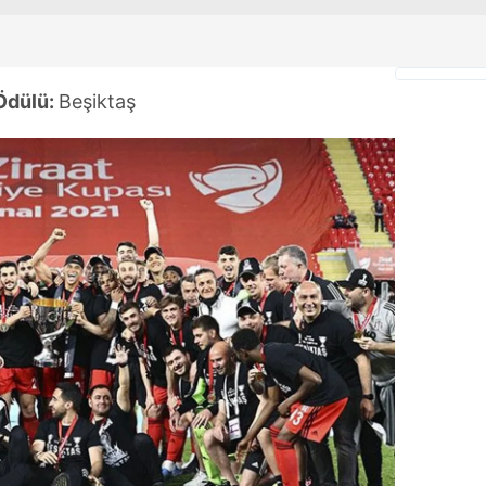
 Ödülü:
Beşiktaş