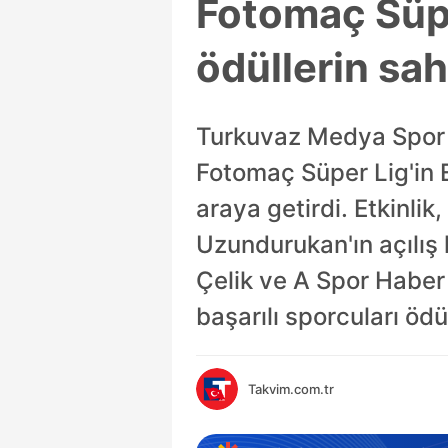
Fotomaç Süper
ödüllerin sah
Turkuvaz Medya Spor Zi
Fotomaç Süper Lig'in En
araya getirdi. Etkinli
Uzundurukan'ın açılış
Çelik ve A Spor Haber 
başarılı sporcuları ödül
Takvim.com.tr