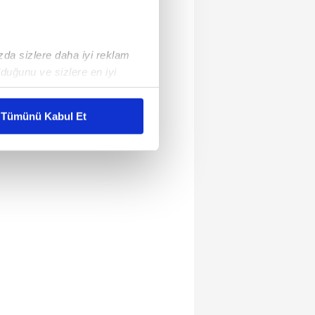
ızda sizlere daha iyi reklam
duğunu ve sizlere en iyi
liyetlerimizi karşılamak
Tümünü Kabul Et
ar gösterilmeyecektir."
çerezler kullanılmaktadır. Bu
u hizmetlerinin sunulması
i ve sizlere yönelik
nılacaktır.
kin detaylı bilgi için Ayarlar
ak ve sitemizde ilgili