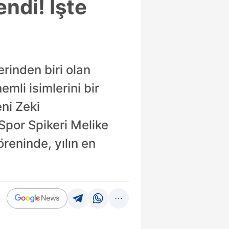
endi! İşte
rinden biri olan
mli isimlerini bir
ni Zeki
Spor Spikeri Melike
reninde, yılın en