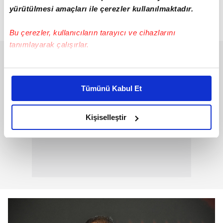
taleplerimizi ilettik. Önümüzdeki hafta bir
yürütülmesi amaçları ile çerezler kullanılmaktadır.
ziyaret yapmayı planlıyoruz."
sözleri ile bir
ziyaret planladıklarını söyledi.
Bu çerezler, kullanıcıların tarayıcı ve cihazlarını
tanımlayarak çalışırlar.
Bu çerezlere izin vermeniz halinde sizlere özel
kişiselleştirilmiş reklamlar sunabilir, sayfalarımızda sizlere
Tümünü Kabul Et
daha iyi reklam deneyimi yaşatabiliriz. Bunu yaparken
amacımızın size daha iyi bir reklam deneyimi sunmak
olduğunu ve sizlere en iyi içerikleri sunabilmek adına
Kişiselleştir
elimizden gelen çabayı gösterdiğimizi ve bu noktada,
reklamların maliyetlerimizi karşılamak noktasında tek gelir
kalemimiz olduğunu sizlere hatırlatmak isteriz.
Her halükârda, kullanıcılar, bu çerezlere izin vermedikleri
takdirde, kullanıcılara hedefli reklamlar
gösterilmeyecektir."