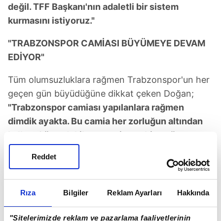
değil. TFF Başkanı'nın adaletli bir sistem
kurmasını istiyoruz."
"TRABZONSPOR CAMİASI BÜYÜMEYE DEVAM
EDİYOR"
Tüm olumsuzluklara rağmen Trabzonspor'un her
geçen gün büyüdüğüne dikkat çeken Doğan;
"Trabzonspor camiası yapılanlara rağmen
dimdik ayakta. Bu camia her zorluğun altından
kalkar. Görevdekilere tavsiyem, bir an önce
gereken adımları atmalarıdır,"
diye konuştu.
Reddet
TFF İLE GÖRÜŞMELER DEVAM EDİYOR
Rıza
Bilgiler
Reklam Ayarları
Hakkında
TFF Başkanı ile iletişime geçtiğini belirten Doğan,
"Telefon görüşmesi gerçekleştirdik ve
"Sitelerimizde reklam ve pazarlama faaliyetlerinin