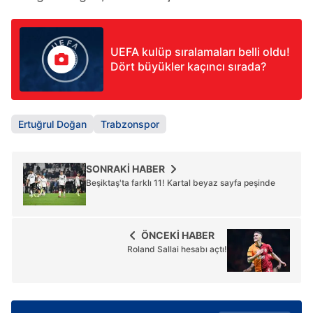
UEFA kulüp sıralamaları belli oldu!
Dört büyükler kaçıncı sırada?
Ertuğrul Doğan
Trabzonspor
SONRAKİ HABER
Beşiktaş'ta farklı 11! Kartal beyaz sayfa peşinde
ÖNCEKİ HABER
Roland Sallai hesabı açtı!