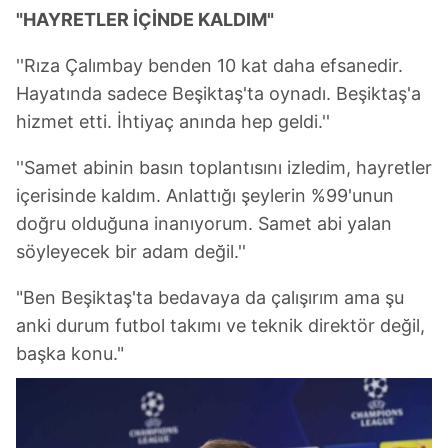
ilgili mevzuata uygun olarak kullanılan çerezlerle ilgili bilgi
"HAYRETLER İÇİNDE KALDIM"
almak için lütfen
tıklayınız
.
''Rıza Çalımbay benden 10 kat daha efsanedir.
Hayatında sadece Beşiktaş'ta oynadı. Beşiktaş'a
hizmet etti. İhtiyaç anında hep geldi.''
''Samet abinin basın toplantısını izledim, hayretler
içerisinde kaldım. Anlattığı şeylerin %99'unun
doğru olduğuna inanıyorum. Samet abi yalan
söyleyecek bir adam değil.''
"Ben Beşiktaş'ta bedavaya da çalışırım ama şu
anki durum futbol takımı ve teknik direktör değil,
başka konu."