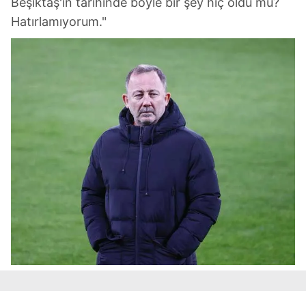
Beşiktaş'ın tarihinde böyle bir şey hiç oldu mu?
Hatırlamıyorum."
Sizlere daha iyi bir hizmet sunabilmek için İnternet
Sitemizde kendimize ve üçüncü kişilere ait çerezler
kullanılmaktadır. Bu çerezler vasıtasıyla çeşitli kişisel
verileriniz işlenmekte olup gerekli olan çerezler bilgi
toplumu hizmetlerinin sunulması amacıyla
kullanılmaktadır. Diğer çerezler, sitemizin daha işlevsel
kılınması ve kişiselleştirilmesi ve sizlere yönelik
reklam/pazarlama faaliyetlerinin yapılması, amaçlarıyla
sınırlı olarak açık rızanız dahilinde kullanılacaktır.
Çerezlere ilişkin tercihlerinizi aşağıda yer alan panel
vasıtasıyla belirleyebilirsiniz. Çerezlere ilişkin detaylı bilgi
için Ayarlar butonuna tıklayabilir,
Çerez Bilgilendirme
Metnimizi
ziyaret edebilirsiniz.
6698 sayılı Kişisel Verilerin Korunması Kanunu uyarınca
hazırlanmış Aydınlatma Metnimizi okumak ve sitemizde