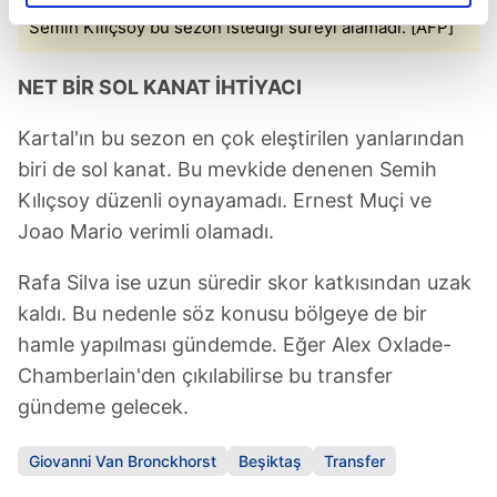
elimizden gelen çabayı gösterdiğimizi ve bu noktada,
Semih Kılıçsoy bu sezon istediği süreyi alamadı. [AFP]
reklamların maliyetlerimizi karşılamak noktasında tek gelir
kalemimiz olduğunu sizlere hatırlatmak isteriz.
NET BİR SOL KANAT İHTİYACI
Her halükârda, kullanıcılar, bu çerezlere izin vermedikleri
Kartal'ın bu sezon en çok eleştirilen yanlarından
takdirde, kullanıcılara hedefli reklamlar
gösterilmeyecektir."
biri de sol kanat. Bu mevkide denenen Semih
Kılıçsoy düzenli oynayamadı. Ernest Muçi ve
Sizlere daha iyi bir hizmet sunabilmek için İnternet
Joao Mario verimli olamadı.
Sitemizde kendimize ve üçüncü kişilere ait çerezler
kullanılmaktadır. Bu çerezler vasıtasıyla çeşitli kişisel
Rafa Silva ise uzun süredir skor katkısından uzak
verileriniz işlenmekte olup gerekli olan çerezler bilgi
kaldı. Bu nedenle söz konusu bölgeye de bir
toplumu hizmetlerinin sunulması amacıyla
hamle yapılması gündemde. Eğer Alex Oxlade-
kullanılmaktadır. Diğer çerezler, sitemizin daha işlevsel
Chamberlain'den çıkılabilirse bu transfer
kılınması ve kişiselleştirilmesi ve sizlere yönelik
reklam/pazarlama faaliyetlerinin yapılması, amaçlarıyla
gündeme gelecek.
sınırlı olarak açık rızanız dahilinde kullanılacaktır.
Giovanni Van Bronckhorst
Beşiktaş
Transfer
Çerezlere ilişkin tercihlerinizi aşağıda yer alan panel