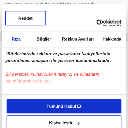
ettirme konusunda problemler yaşadı.
Fesih bedelinin de çok yüksek olmaması
Reddet
nedeniyle hakkında bir karar alınabilir.
Rıza
Bilgiler
Reklam Ayarları
Hakkında
"Sitelerimizde reklam ve pazarlama faaliyetlerinin
yürütülmesi amaçları ile çerezler kullanılmaktadır.
Bu çerezler, kullanıcıların tarayıcı ve cihazlarını
tanımlayarak çalışırlar.
Bu çerezlere izin vermeniz halinde sizlere özel
kişiselleştirilmiş reklamlar sunabilir, sayfalarımızda sizlere
Tümünü Kabul Et
daha iyi reklam deneyimi yaşatabiliriz. Bunu yaparken
amacımızın size daha iyi bir reklam deneyimi sunmak
olduğunu ve sizlere en iyi içerikleri sunabilmek adına
Kişiselleştir