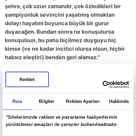
şehre, çok uzun zamandır, çok özledikleri bir
şampiyonluk sevincini yaşatmış olmaktan
dolayı hayatım boyunca büyük bir gurur
duyacağım. Bundan sonra ne konuşulursa
konuşulsun, bu paha biçilmez duyguyu hiç
kimse (ve ne kadar incitici olursa olsun, hiçbir
haksız eleştiri) benden geri alamaz."
Avcı, belki bugün değil ama bir gün mutlaka
değeri anlaşılacak iki şeyin altını çizerek veda
Reddet
etmek istediğini vurgulayarak, şunları kaydetti:
Rıza
Bilgiler
Reklam Ayarları
Hakkında
"Pedro, Batagov, Cham, Cihan, Dragus
transferleri, önümüzdeki 3 yıl için bu takımın
"Sitelerimizde reklam ve pazarlama faaliyetlerinin
iskeletini oluşturacak, çok dikkatli ve titiz bir
yürütülmesi amaçları ile çerezler kullanılmaktadır.
anlayışla gerçekleştirildi. Mevcut kadro, milli