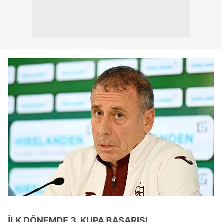
verileriniz işlenmekte olup gerekli olan çerezler bilgi
toplumu hizmetlerinin sunulması amacıyla
kullanılmaktadır. Diğer çerezler, sitemizin daha işlevsel
kılınması ve kişiselleştirilmesi ve sizlere yönelik
reklam/pazarlama faaliyetlerinin yapılması, amaçlarıyla
sınırlı olarak açık rızanız dahilinde kullanılacaktır.
Çerezlere ilişkin tercihlerinizi aşağıda yer alan panel
vasıtasıyla belirleyebilirsiniz. Çerezlere ilişkin detaylı bilgi
için Ayarlar butonuna tıklayabilir,
Çerez Bilgilendirme
Metnimizi
ziyaret edebilirsiniz.
6698 sayılı Kişisel Verilerin Korunması Kanunu uyarınca
hazırlanmış Aydınlatma Metnimizi okumak ve sitemizde
ilgili mevzuata uygun olarak kullanılan çerezlerle ilgili bilgi
almak için lütfen
tıklayınız
.
İLK DÖNEMDE 3. KUPA BAŞARISI