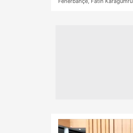
Fenerbahçe, Fatih Karagümrük