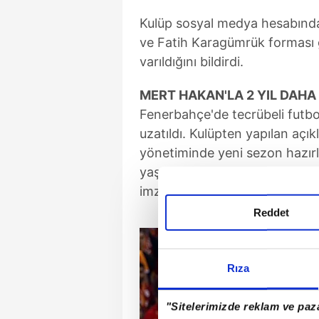
Kulüp sosyal medya hesabında
ve Fatih Karagümrük forması
varıldığını bildirdi.
MERT HAKAN'LA 2 YIL DAHA
Fenerbahçe'de tecrübeli futb
uzatıldı. Kulüpten yapılan aç
yönetiminde yeni sezon hazırlı
yaşındaki futbolcuyla 2025-
imzalandığı belirtildi.
Reddet
Rıza
"Sitelerimizde reklam ve paza