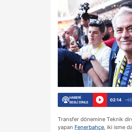
HABERİ
02:14
SESLİ DİNLE
Transfer dönemine Teknik dire
yapan
Fenerbahçe
, iki isme d