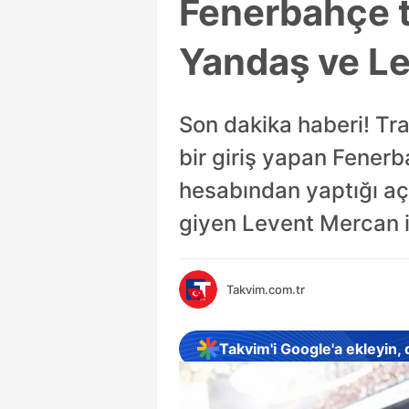
Fenerbahçe t
Yandaş ve Le
Son dakika haberi! Tr
bir giriş yapan Fenerb
hesabından yaptığı a
giyen Levent Mercan il
Takvim.com.tr
Takvim'i Google'a ekleyin,