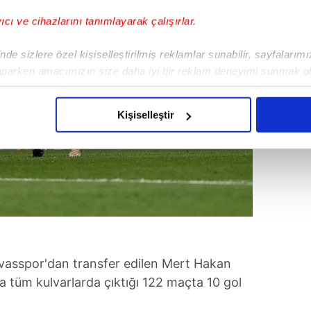
yıcı ve cihazlarını tanımlayarak çalışırlar.
de sizlere özel kişiselleştirilmiş reklamlar sunabilir, sayfalarım
aparken amacımızın size daha iyi bir reklam deneyimi sunmak ol
imizden gelen çabayı gösterdiğimizi ve bu noktada, reklamların ma
olduğunu sizlere hatırlatmak isteriz.
Kişiselleştir
çerezlere izin vermedikleri takdirde, kullanıcılara hedefli reklaml
abilmek için İnternet Sitemizde kendimize ve üçüncü kişilere ait 
isel verileriniz işlenmekte olup gerekli olan çerezler bilgi toplum
 çerezler, sitemizin daha işlevsel kılınması ve kişiselleştirilmes
 yapılması, amaçlarıyla sınırlı olarak açık rızanız dahilinde kulla
aşağıda yer alan panel vasıtasıyla belirleyebilirsiniz. Çerezlere iliş
asspor'dan transfer edilen Mert Hakan
lgilendirme Metnimizi
ziyaret edebilirsiniz.
la tüm kulvarlarda çıktığı 122 maçta 10 gol
Korunması Kanunu uyarınca hazırlanmış Aydınlatma Metnimizi okum