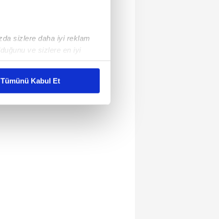
ızda sizlere daha iyi reklam
duğunu ve sizlere en iyi
liyetlerimizi karşılamak
Tümünü Kabul Et
ar gösterilmeyecektir."
çerezler kullanılmaktadır. Bu
u hizmetlerinin sunulması
i ve sizlere yönelik
nılacaktır.
kin detaylı bilgi için Ayarlar
ak ve sitemizde ilgili