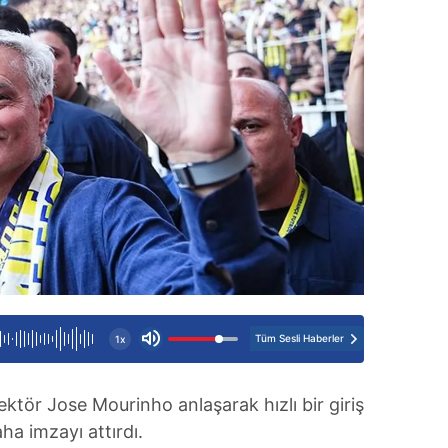
Tüm Sesli Haberler
1x
ktör Jose Mourinho anlaşarak hızlı bir giriş
aha imzayı attırdı.