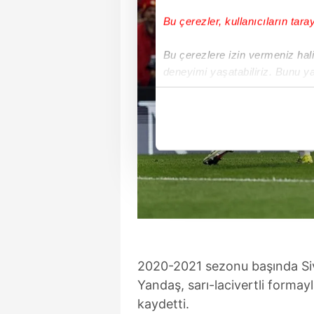
Bu çerezler, kullanıcıların tara
Bu çerezlere izin vermeniz halin
deneyimi yaşatabiliriz. Bunu y
içerikleri sunabilmek adına el
noktasında tek gelir kalemimiz 
Her halükârda, kullanıcılar, bu 
Sizlere daha iyi bir hizmet sun
çerezler vasıtasıyla çeşitli kiş
amacıyla kullanılmaktadır. Diğer
reklam/pazarlama faaliyetlerinin
Çerezlere ilişkin tercihlerinizi 
2020-2021 sezonu başında Siv
butonuna tıklayabilir,
Çerez Bi
Yandaş, sarı-lacivertli formay
kaydetti.
6698 sayılı Kişisel Verilerin 