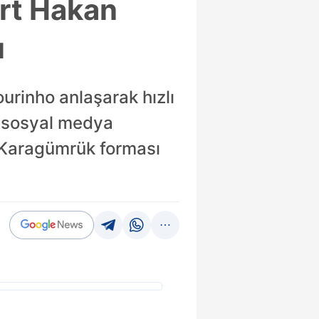
ert Hakan
ı
urinho anlaşarak hızlı
üp sosyal medya
 Karagümrük forması