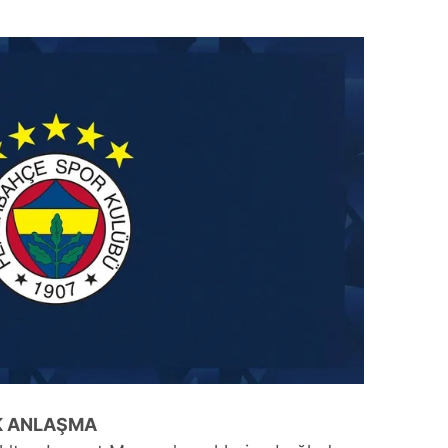
 çerezlerle ilgili bilgi almak için lütfen
tıklayınız
.
IK ANLAŞMA