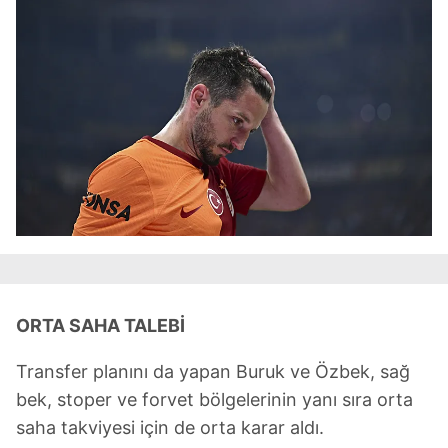
6698 sayılı Kişisel Verilerin Korunması Kanunu uyarınca
hazırlanmış Aydınlatma Metnimizi okumak ve sitemizde
ilgili mevzuata uygun olarak kullanılan çerezlerle ilgili bilgi
almak için lütfen
tıklayınız
.
ORTA SAHA TALEBİ
Transfer planını da yapan Buruk ve Özbek, sağ
bek, stoper ve forvet bölgelerinin yanı sıra orta
saha takviyesi için de orta karar aldı.