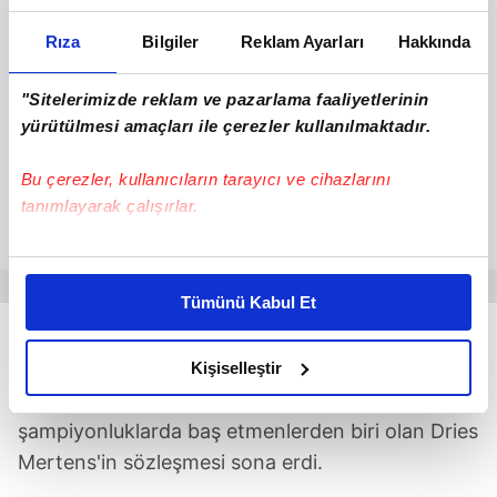
Rıza
Bilgiler
Reklam Ayarları
Hakkında
"Sitelerimizde reklam ve pazarlama faaliyetlerinin
yürütülmesi amaçları ile çerezler kullanılmaktadır.
Bu çerezler, kullanıcıların tarayıcı ve cihazlarını
tanımlayarak çalışırlar.
Bu çerezlere izin vermeniz halinde sizlere özel
kişiselleştirilmiş reklamlar sunabilir, sayfalarımızda sizlere
Tümünü Kabul Et
daha iyi reklam deneyimi yaşatabiliriz. Bunu yaparken
amacımızın size daha iyi bir reklam deneyimi sunmak
MERTENS BELİRSİZ
olduğunu ve sizlere en iyi içerikleri sunabilmek adına
Kişiselleştir
elimizden gelen çabayı gösterdiğimizi ve bu noktada,
Galatasaray'da son iki sezonda kazanılan
reklamların maliyetlerimizi karşılamak noktasında tek gelir
şampiyonluklarda baş etmenlerden biri olan Dries
kalemimiz olduğunu sizlere hatırlatmak isteriz.
Mertens'in sözleşmesi sona erdi.