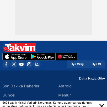
Üye Girişi
Üye Ol
Daha Fazla Gör
Son Dakika Haberleri
Astroloji
Güncel
Memur
6698 sayılı Kişisel Verilerin Korunması Kanunu uyarınca hazırlanmış
Ekonomi Haberleri
Yerel Haberler
aydınlatma metnimizi okumak ve sitemizde ilgili mevzuata uygun