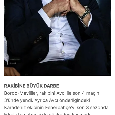
RAKİBİNE BÜYÜK DARBE
Bordo-Mavililer, rakibini Avcı ile son 4 maçın
3'ünde yendi. Ayrıca Avcı önderliğindeki
Karadeniz ekibinin Fenerbahçe'yi son 3 sezonda
liderlikten etmesi de gözlerden kaçmadı.