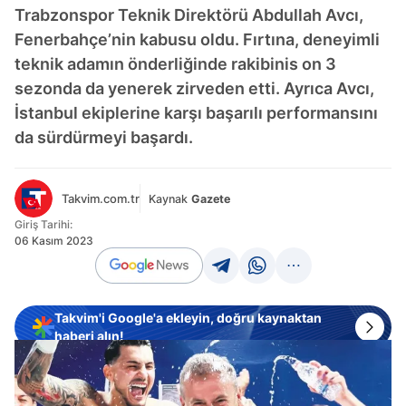
Trabzonspor Teknik Direktörü Abdullah Avcı,
Fenerbahçe’nin kabusu oldu. Fırtına, deneyimli
teknik adamın önderliğinde rakibinis on 3
sezonda da yenerek zirveden etti. Ayrıca Avcı,
İstanbul ekiplerine karşı başarılı performansını
da sürdürmeyi başardı.
Takvim.com.tr
Kaynak
Gazete
Giriş Tarihi:
06 Kasım 2023
Takvim'i Google'a ekleyin, doğru kaynaktan
haberi alın!