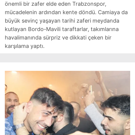
vasıtasıyla belirleyebilirsiniz. Çerezlere ilişkin detaylı bilgi
önemli bir zafer elde eden Trabzonspor,
için Ayarlar butonuna tıklayabilir,
Çerez Bilgilendirme
mücadelenin ardından kente döndü. Camiaya da
Metnimizi
ziyaret edebilirsiniz.
büyük sevinç yaşayan tarihi zaferi meydanda
kutlayan Bordo-Mavili taraftarlar, takımlarına
6698 sayılı Kişisel Verilerin Korunması Kanunu uyarınca
havalimanında sürpriz ve dikkati çeken bir
hazırlanmış Aydınlatma Metnimizi okumak ve sitemizde
ilgili mevzuata uygun olarak kullanılan çerezlerle ilgili bilgi
karşılama yaptı.
almak için lütfen
tıklayınız
.