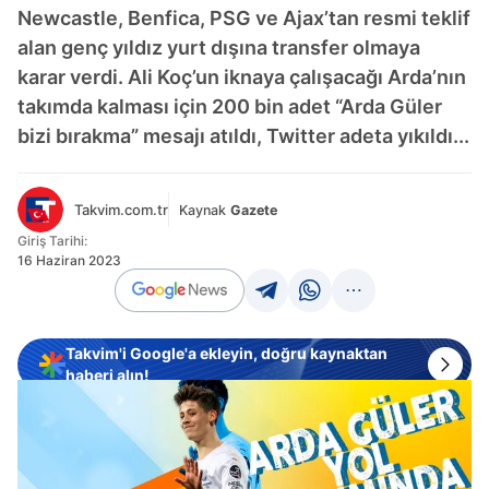
Newcastle, Benfica, PSG ve Ajax’tan resmi teklif
alan genç yıldız yurt dışına transfer olmaya
karar verdi. Ali Koç’un iknaya çalışacağı Arda’nın
takımda kalması için 200 bin adet “Arda Güler
bizi bırakma” mesajı atıldı, Twitter adeta yıkıldı...
Takvim.com.tr
Kaynak
Gazete
Giriş Tarihi:
16 Haziran 2023
Takvim'i Google'a ekleyin, doğru kaynaktan
haberi alın!