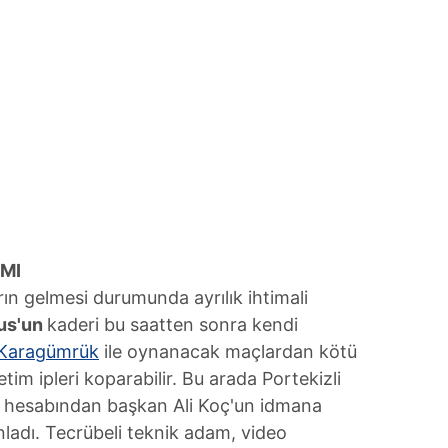
IMI
arın gelmesi durumunda ayrılık ihtimali
us'un
kaderi bu saatten sonra kendi
 Karagümrük
ile oynanacak maçlardan kötü
im ipleri koparabilir. Bu arada Portekizli
ya hesabından başkan Ali Koç'un idmana
nladı. Tecrübeli teknik adam, video