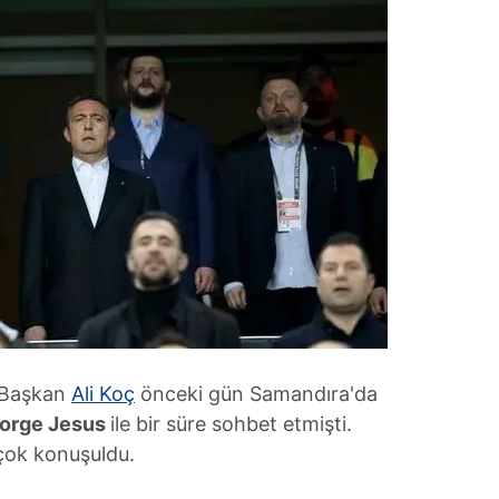
. Başkan
Ali Koç
önceki gün Samandıra'da
orge Jesus
ile bir süre sohbet etmişti.
 çok konuşuldu.