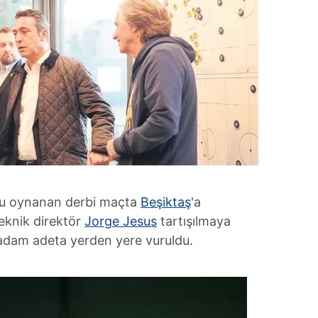
nu oynanan derbi maçta
Beşiktaş
'a
eknik direktör
Jorge Jesus
tartışılmaya
k adam adeta yerden yere vuruldu.