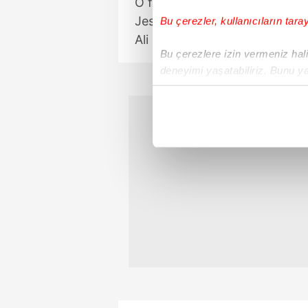
O fotoğraf sonrası 'Jesus ile 
Jesus'a destek verdi ama işin a
Bu çerezler, kullanıcıların tara
Ali Koç, Samandıra'ya çıkarma
Bu çerezlere izin vermeniz halin
deneyimi yaşatabiliriz. Bunu y
içerikleri sunabilmek adına el
noktasında tek gelir kalemimiz 
Her halükârda, kullanıcılar, bu 
Sizlere daha iyi bir hizmet sun
çerezler vasıtasıyla çeşitli kiş
amacıyla kullanılmaktadır. Diğer
reklam/pazarlama faaliyetlerinin
Çerezlere ilişkin tercihlerinizi 
butonuna tıklayabilir,
Çerez Bi
6698 sayılı Kişisel Verilerin 