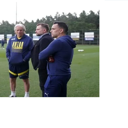
 çerezlerle ilgili bilgi almak için lütfen
tıklayınız
.