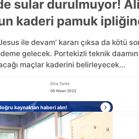
e sular durulmuyor! Al
un kaderi pamuk ipliğin
esus ile devam’ kararı çıksa da kötü so
deme gelecek. Portekizli teknik daamın
cağı maçlar kaderini belirleyecek...
Giriş Tarihi:
06 Nisan 2023
 doğru kaynaktan haberi alın!