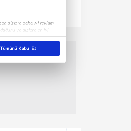
ızda sizlere daha iyi reklam
duğunu ve sizlere en iyi
liyetlerimizi karşılamak
Tümünü Kabul Et
ar gösterilmeyecektir."
çerezler kullanılmaktadır. Bu
u hizmetlerinin sunulması
i ve sizlere yönelik
nılacaktır.
kin detaylı bilgi için Ayarlar
ak ve sitemizde ilgili