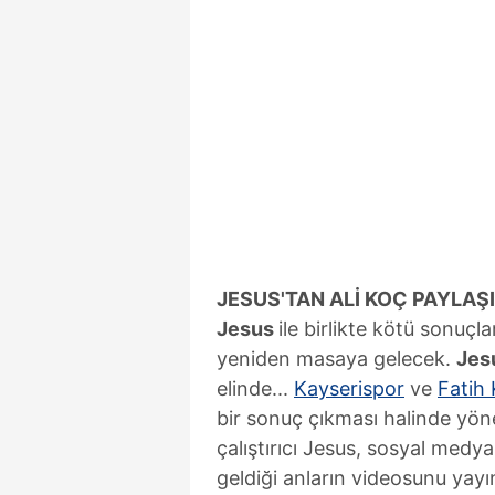
JESUS'TAN ALİ KOÇ PAYLAŞ
Jesus
ile birlikte kötü sonuçl
yeniden masaya gelecek.
Jes
elinde...
Kayserispor
ve
Fatih
bir sonuç çıkması halinde yönet
çalıştırıcı Jesus, sosyal med
geldiği anların videosunu yayı