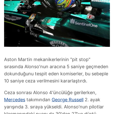
Aston Martin mekanikerlerinin "pit stop"
sırasında Alonso'nun aracına 5 saniye geçmeden
dokunduğunu tespit eden komiserler, bu sebeple
10 saniye ceza verilmesini kararlaştırdı.
Ceza sonrası Alonso 4'üncülüğe gerilerken,
Mercedes
takımından
George Russell
2. ayak
yarışında 3. sıraya yükseldi. Alonso'nun pilotlar
klasmanındaki puanı da 30'dan 27'ye düştü.