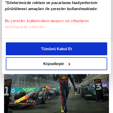
"Sitelerimizde reklam ve pazarlama faaliyetlerinin
yürütülmesi amaçları ile çerezler kullanılmaktadır.
Bu çerezler, kullanıcıların tarayıcı ve cihazlarını
tanımlayarak çalışırlar.
Bu çerezlere izin vermeniz halinde sizlere özel
kişiselleştirilmiş reklamlar sunabilir, sayfalarımızda sizlere
Tümünü Kabul Et
daha iyi reklam deneyimi yaşatabiliriz. Bunu yaparken
amacımızın size daha iyi bir reklam deneyimi sunmak
olduğunu ve sizlere en iyi içerikleri sunabilmek adına
Kişiselleştir
elimizden gelen çabayı gösterdiğimizi ve bu noktada,
reklamların maliyetlerimizi karşılamak noktasında tek gelir
kalemimiz olduğunu sizlere hatırlatmak isteriz.
Her halükârda, kullanıcılar, bu çerezlere izin vermedikleri
takdirde, kullanıcılara hedefli reklamlar
gösterilmeyecektir."