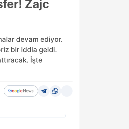
fer! Zajc
şmalar devam ediyor.
iz bir iddia geldi.
ttıracak. İşte