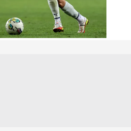
 çerezlerle ilgili bilgi almak için lütfen
tıklayınız
.