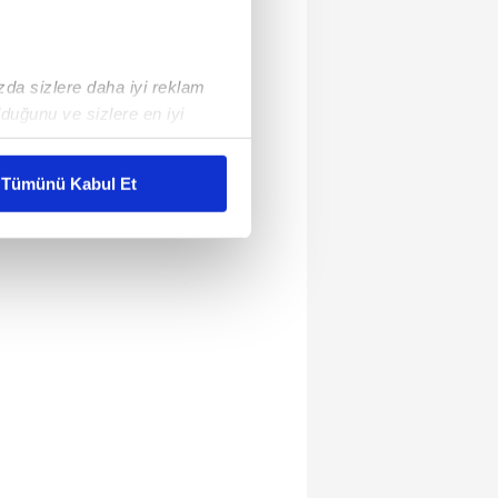
ızda sizlere daha iyi reklam
duğunu ve sizlere en iyi
liyetlerimizi karşılamak
Tümünü Kabul Et
ar gösterilmeyecektir."
çerezler kullanılmaktadır. Bu
u hizmetlerinin sunulması
i ve sizlere yönelik
nılacaktır.
kin detaylı bilgi için Ayarlar
ak ve sitemizde ilgili