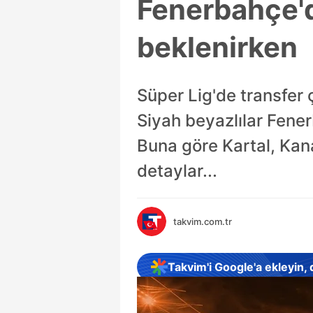
Fenerbahçe'de
beklenirken
Süper Lig'de transfer 
Siyah beyazlılar Fenerb
Buna göre Kartal, Kana
detaylar...
takvim.com.tr
Takvim'i Google'a ekleyin,