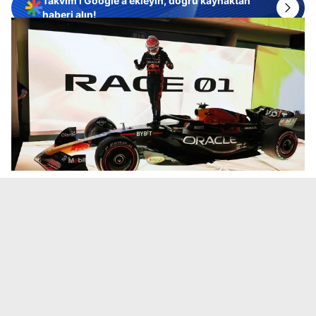
Takvim'i Google'a ekleyin, doğru kaynaktan
haberi alın!