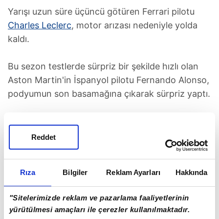
Yarışı uzun süre üçüncü götüren Ferrari pilotu
Charles Leclerc
, motor arızası nedeniyle yolda
kaldı.
Bu sezon testlerde sürpriz bir şekilde hızlı olan
Aston Martin'in İspanyol pilotu Fernando Alonso,
podyumun son basamağına çıkarak sürpriz yaptı.
Ferrari'den Carlos Sainz 4'üncü,
Mercedes
'in 7
kez dünya şampiyonu pilotu Lewis Hamilton
Reddet
5'inci, Aston Martin'den Lance Stroll 6'ıncı,
Mercedes'ten
George Russell
7'inci oldu.
Rıza
Bilgiler
Reklam Ayarları
Hakkında
Alfa Romeo'dan Valtteri Bottas, Alpine'den Pierre
"Sitelerimizde reklam ve pazarlama faaliyetlerinin
Gasly ve Williams'tan Alexander Albon puan
yürütülmesi amaçları ile çerezler kullanılmaktadır.
almayı başaran diğer pilotlar oldu.