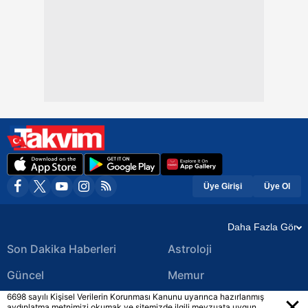
Üye Girişi
Üye Ol
Daha Fazla Gör
Son Dakika Haberleri
Astroloji
Güncel
Memur
6698 sayılı Kişisel Verilerin Korunması Kanunu uyarınca hazırlanmış
Ekonomi Haberleri
Yerel Haberler
aydınlatma metnimizi okumak ve sitemizde ilgili mevzuata uygun