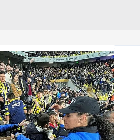
 çerezlerle ilgili bilgi almak için lütfen
tıklayınız
.