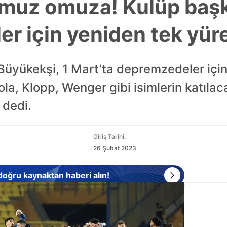
muz omuza! Kulüp başk
r için yeniden tek yür
yükekşi, 1 Mart’ta depremzedeler için
a, Klopp, Wenger gibi isimlerin katılac
 dedi.
Giriş Tarihi:
26 Şubat 2023
 doğru kaynaktan haberi alın!