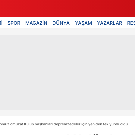
İ
SPOR
MAGAZİN
DÜNYA
YAŞAM
YAZARLAR
RE
omuz omuza! Kulüp başkanları depremzedeler için yeniden tek yürek oldu