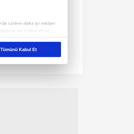
ızda sizlere daha iyi reklam
duğunu ve sizlere en iyi
liyetlerimizi karşılamak
Tümünü Kabul Et
ar gösterilmeyecektir."
çerezler kullanılmaktadır. Bu
u hizmetlerinin sunulması
i ve sizlere yönelik
nılacaktır.
kin detaylı bilgi için Ayarlar
ak ve sitemizde ilgili