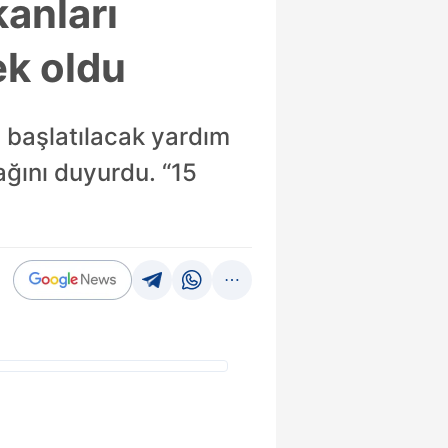
anları
ek oldu
 başlatılacak yardım
ağını duyurdu. “15