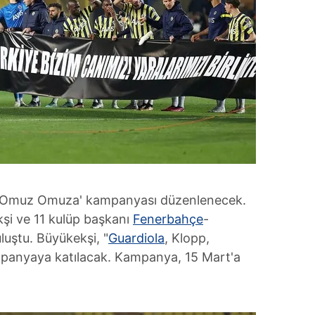
n 'Omuz Omuza' kampanyası düzenlenecek.
i ve 11 kulüp başkanı
Fenerbahçe
-
uştu. Büyükekşi, "
Guardiola
, Klopp,
mpanyaya katılacak. Kampanya, 15 Mart'a