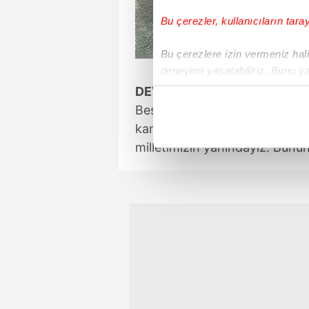
Bu çerezler, kullanıcıların tara
Bu çerezlere izin vermeniz halin
deneyimi yaşatabiliriz. Bunu y
içerikleri sunabilmek adına el
DEVLETİMİZİN YANINDAYIZ
noktasında tek gelir kalemimiz 
Beşiktaş'ın 1 numaralı ismi A
kampanyayı çok önemsiyoruz. 
Her halükârda, kullanıcılar, bu 
milletimizin yanındayız. Bunun
Sizlere daha iyi bir hizmet sun
çerezler vasıtasıyla çeşitli kiş
amacıyla kullanılmaktadır. Diğer
reklam/pazarlama faaliyetlerinin
Çerezlere ilişkin tercihlerinizi 
butonuna tıklayabilir,
Çerez Bi
6698 sayılı Kişisel Verilerin 