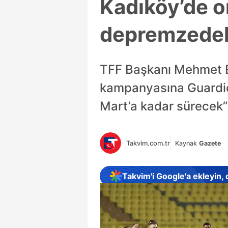
Kadıköy’de o
depremzedele
TFF Başkanı Mehmet Bü
kampanyasına Guardiol
Mart’a kadar sürecek”
Takvim.com.tr
Kaynak
Gazete
Takvim'i Google'a ekleyin,