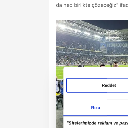
da hep birlikte çözeceğiz" ifad
Reddet
Rıza
"Sitelerimizde reklam ve paza