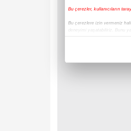
Bu çerezler, kullanıcıların tara
Bu çerezlere izin vermeniz halin
deneyimi yaşatabiliriz. Bunu y
içerikleri sunabilmek adına el
noktasında tek gelir kalemimiz 
Her halükârda, kullanıcılar, bu 
Sizlere daha iyi bir hizmet sun
çerezler vasıtasıyla çeşitli kiş
amacıyla kullanılmaktadır. Diğer
reklam/pazarlama faaliyetlerinin
Çerezlere ilişkin tercihlerinizi 
butonuna tıklayabilir,
Çerez Bi
6698 sayılı Kişisel Verilerin 