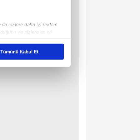
ızda sizlere daha iyi reklam
duğunu ve sizlere en iyi
liyetlerimizi karşılamak
Tümünü Kabul Et
ar gösterilmeyecektir."
çerezler kullanılmaktadır. Bu
u hizmetlerinin sunulması
i ve sizlere yönelik
nılacaktır.
kin detaylı bilgi için Ayarlar
ak ve sitemizde ilgili