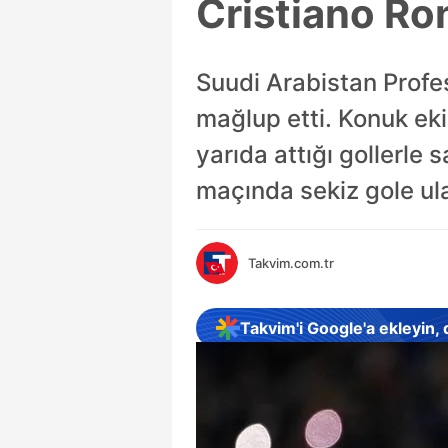
Cristiano Ron
Suudi Arabistan Profe
mağlup etti. Konuk ekip
yarıda attığı gollerle 
maçında sekiz gole ula
Takvim.com.tr
Takvim'i Google'a ekleyin,