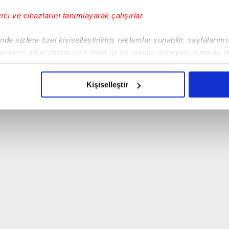
yıcı ve cihazlarını tanımlayarak çalışırlar.
de sizlere özel kişiselleştirilmiş reklamlar sunabilir, sayfalarım
aparken amacımızın size daha iyi bir reklam deneyimi sunmak ol
imizden gelen çabayı gösterdiğimizi ve bu noktada, reklamların ma
olduğunu sizlere hatırlatmak isteriz.
Kişiselleştir
çerezlere izin vermedikleri takdirde, kullanıcılara hedefli reklaml
abilmek için İnternet Sitemizde kendimize ve üçüncü kişilere ait 
isel verileriniz işlenmekte olup gerekli olan çerezler bilgi toplum
 çerezler, sitemizin daha işlevsel kılınması ve kişiselleştirilmes
 yapılması, amaçlarıyla sınırlı olarak açık rızanız dahilinde kulla
aşağıda yer alan panel vasıtasıyla belirleyebilirsiniz. Çerezlere iliş
lgilendirme Metnimizi
ziyaret edebilirsiniz.
Korunması Kanunu uyarınca hazırlanmış Aydınlatma Metnimizi okum