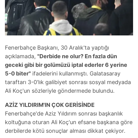
vasıtasıyla belirleyebilirsiniz. Çerezlere ilişkin detaylı bilgi
için Ayarlar butonuna tıklayabilir,
Çerez Bilgilendirme
Metnimizi
ziyaret edebilirsiniz.
6698 sayılı Kişisel Verilerin Korunması Kanunu uyarınca
hazırlanmış Aydınlatma Metnimizi okumak ve sitemizde
Fenerbahçe Başkanı, 30 Aralık'ta yaptığı
ilgili mevzuata uygun olarak kullanılan çerezlerle ilgili bilgi
almak için lütfen
tıklayınız
.
açıklamada,
"Derbide ne olur? En fazla dün
geceki gibi bir golümüzü iptal ederler 6 yerine
5-0 biter"
ifadelerini kullanmıştı. Galatasaray
taraftarı 3-0'lık galibiyet sonrası sosyal medyada
Ali Koç'un sözleriyle göndermede bulundu.
AZİZ YILDIRIM'IN ÇOK GERİSİNDE
Fenerbahçe'de Aziz Yıldırım sonrası başkanlık
koltuğuna oturan Ali Koç'un efsane başkana göre
derbilerde kötü sonuçlar alması dikkat çekiyor.