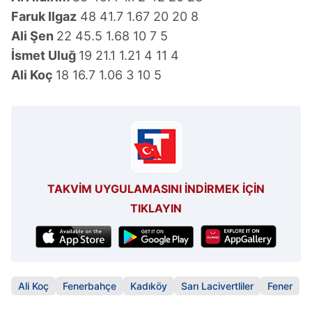
Faruk Ilgaz
48 41.7 1.67 20 20 8
Ali Şen
22 45.5 1.68 10 7 5
İsmet Uluğ
19 21.1 1.21 4 11 4
Ali Koç
18 16.7 1.06 3 10 5
TAKVİM UYGULAMASINI İNDİRMEK İÇİN
TIKLAYIN
Ali Koç
Fenerbahçe
Kadıköy
Sarı Lacivertliler
Fener