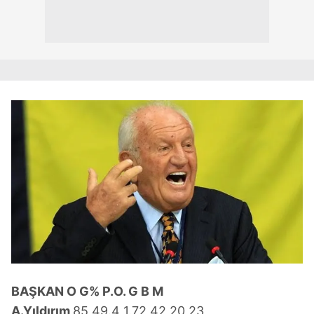
BAŞKAN O G% P.O. G B M
A.Yıldırım
85 49.4 1.72 42 20 23