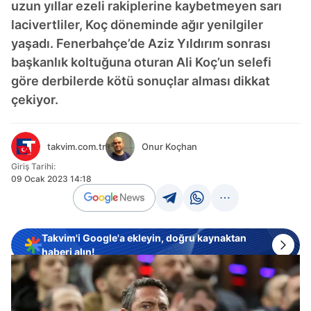
uzun yıllar ezeli rakiplerine kaybetmeyen sarı
lacivertliler, Koç döneminde ağır yenilgiler
yaşadı. Fenerbahçe’de Aziz Yıldırım sonrası
başkanlık koltuğuna oturan Ali Koç’un selefi
göre derbilerde kötü sonuçlar alması dikkat
çekiyor.
takvim.com.tr
Onur Koçhan
Giriş Tarihi:
09 Ocak 2023 14:18
Takvim'i Google'a ekleyin, doğru kaynaktan
haberi alın!