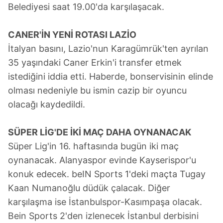
Belediyesi saat 19.00'da karşılaşacak.
CANER'İN YENİ ROTASI LAZİO
İtalyan basını, Lazio'nun Karagümrük'ten ayrılan
35 yaşındaki Caner Erkin'i transfer etmek
istediğini iddia etti. Haberde, bonservisinin elinde
olması nedeniyle bu ismin cazip bir oyuncu
olacağı kaydedildi.
SÜPER LİG'DE İKİ MAÇ DAHA OYNANACAK
Süper Lig'in 16. haftasında bugün iki maç
oynanacak. Alanyaspor evinde Kayserispor'u
konuk edecek. beIN Sports 1'deki maçta Tugay
Kaan Numanoğlu düdük çalacak. Diğer
karşılaşma ise İstanbulspor-Kasımpaşa olacak.
Bein Sports 2'den izlenecek İstanbul derbisini