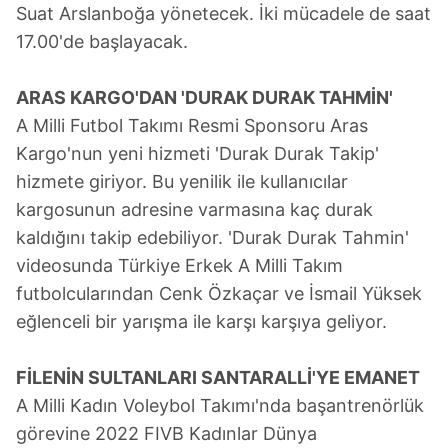
Suat Arslanboğa yönetecek. İki mücadele de saat
17.00'de başlayacak.
ARAS KARGO'DAN 'DURAK DURAK TAHMİN'
A Milli Futbol Takımı Resmi Sponsoru Aras
Kargo'nun yeni hizmeti 'Durak Durak Takip'
hizmete giriyor. Bu yenilik ile kullanıcılar
kargosunun adresine varmasına kaç durak
kaldığını takip edebiliyor. 'Durak Durak Tahmin'
videosunda Türkiye Erkek A Milli Takım
futbolcularından Cenk Özkaçar ve İsmail Yüksek
eğlenceli bir yarışma ile karşı karşıya geliyor.
FİLENİN SULTANLARI SANTARALLİ'YE EMANET
A Milli Kadın Voleybol Takımı'nda başantrenörlük
görevine 2022 FIVB Kadınlar Dünya