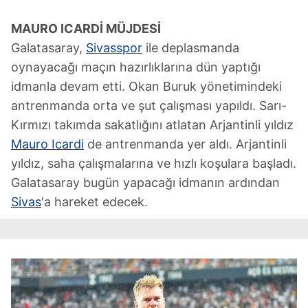
MAURO ICARDİ MÜJDESİ
Galatasaray,
Sivasspor
ile deplasmanda
oynayacağı maçın hazırlıklarına dün yaptığı
idmanla devam etti. Okan Buruk yönetimindeki
antrenmanda orta ve şut çalışması yapıldı. Sarı-
Kırmızı takımda sakatlığını atlatan Arjantinli yıldız
Mauro Icardi
de antrenmanda yer aldı. Arjantinli
yıldız, saha çalışmalarına ve hızlı koşulara başladı.
Galatasaray bugün yapacağı idmanın ardından
Sivas
'a hareket edecek.