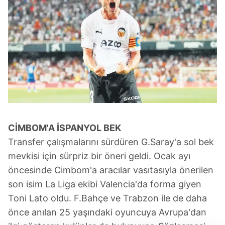
CİMBOM'A İSPANYOL BEK
Transfer çalışmalarını sürdüren G.Saray'a sol bek
mevkisi için sürpriz bir öneri geldi. Ocak ayı
öncesinde Cimbom'a aracılar vasıtasıyla önerilen
son isim La Liga ekibi Valencia'da forma giyen
Toni Lato oldu. F.Bahçe ve Trabzon ile de daha
önce anılan 25 yaşındaki oyuncuya Avrupa'dan