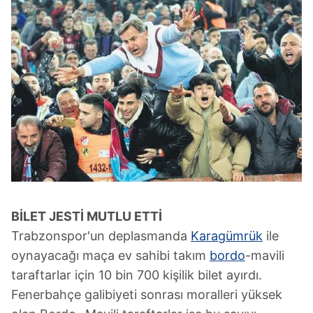
BİLET JESTİ MUTLU ETTİ
Trabzonspor'un deplasmanda
Karagümrük
ile
oynayacağı maça ev sahibi takım
bordo
-mavili
taraftarlar için 10 bin 700 kişilik bilet ayırdı.
Fenerbahçe galibiyeti sonrası moralleri yüksek