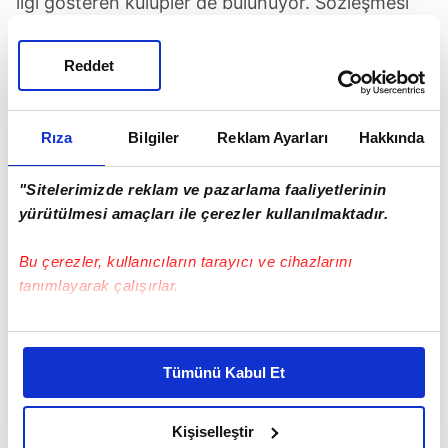
ilgi gösteren kulüpler de bulunuyor. Sözleşmesi
sezon sonunda bitecek olan İspanyol futbolcuya
ülkesinden adı açıklanmayan bir kulüp ve
Reddet
Olympiakos'un talip olduğu ortaya çıktı.
G.Saray'ın da önümüzdeki günlerde oyuncunun
Rıza
Bilgiler
Reklam Ayarları
Hakkında
menajeriyle temas kurmayı düşündüğü öğrenildi.
"Sitelerimizde reklam ve pazarlama faaliyetlerinin
yürütülmesi amaçları ile çerezler kullanılmaktadır.
Bu çerezler, kullanıcıların tarayıcı ve cihazlarını
tanımlayarak çalışırlar.
Bu çerezlere izin vermeniz halinde sizlere özel
kişiselleştirilmiş reklamlar sunabilir, sayfalarımızda sizlere
Tümünü Kabul Et
daha iyi reklam deneyimi yaşatabiliriz. Bunu yaparken
amacımızın size daha iyi bir reklam deneyimi sunmak
olduğunu ve sizlere en iyi içerikleri sunabilmek adına
Kişiselleştir