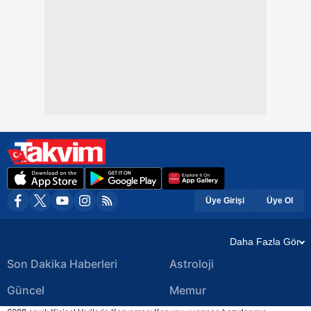
Üye Girişi
Üye Ol
Daha Fazla Gör
Son Dakika Haberleri
Astroloji
Güncel
Memur