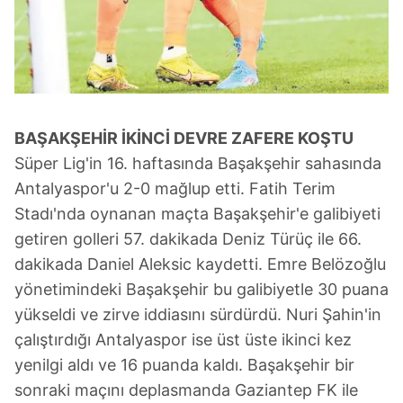
BAŞAKŞEHİR İKİNCİ
DEVRE ZAFERE KOŞTU
Süper Lig'in 16. haftasında Başakşehir sahasında
Antalyaspor'u 2-0 mağlup etti. Fatih Terim
Stadı'nda oynanan maçta Başakşehir'e galibiyeti
getiren golleri 57. dakikada Deniz Türüç ile 66.
dakikada Daniel Aleksic kaydetti. Emre Belözoğlu
yönetimindeki Başakşehir bu galibiyetle 30 puana
yükseldi ve zirve iddiasını sürdürdü. Nuri Şahin'in
çalıştırdığı Antalyaspor ise üst üste ikinci kez
yenilgi aldı ve 16 puanda kaldı. Başakşehir bir
sonraki maçını deplasmanda Gaziantep FK ile