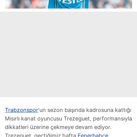
Trabzonspor
'un sezon başında kadrosuna kattığı
Mısırlı kanat oyuncusu Trezeguet, performansıyla
dikkatleri üzerine çekmeye devam ediyor.
Trezeguet, geçtiğimiz hafta
Fenerbahçe