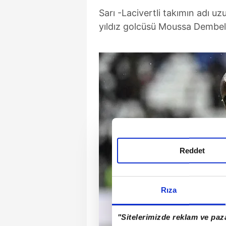
Sarı -Lacivertli takımın adı uz
yıldız golcüsü Moussa Dembele 
Reddet
Rıza
"Sitelerimizde reklam ve paza