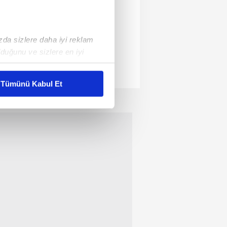
ızda sizlere daha iyi reklam
duğunu ve sizlere en iyi
liyetlerimizi karşılamak
Tümünü Kabul Et
ar gösterilmeyecektir."
çerezler kullanılmaktadır. Bu
u hizmetlerinin sunulması
i ve sizlere yönelik
nılacaktır.
kin detaylı bilgi için Ayarlar
ak ve sitemizde ilgili