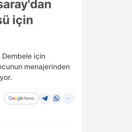
saray'dan
ü için
a Dembele için
uncunun menajerinden
yor.