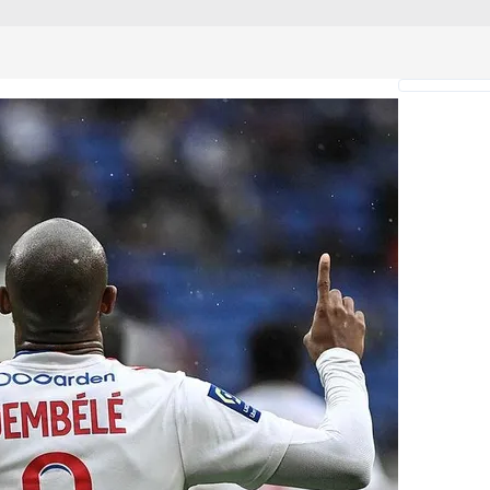
 çerezlerle ilgili bilgi almak için lütfen
tıklayınız
.