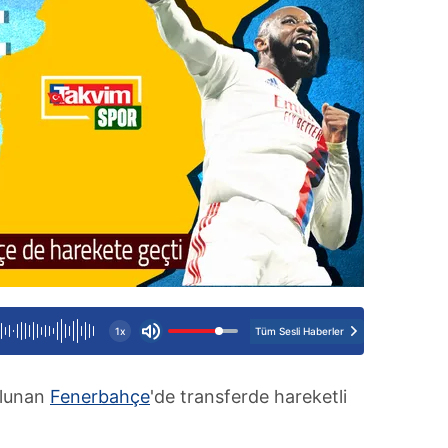
Tüm Sesli Haberler
1x
ulunan
Fenerbahçe
'de transferde hareketli