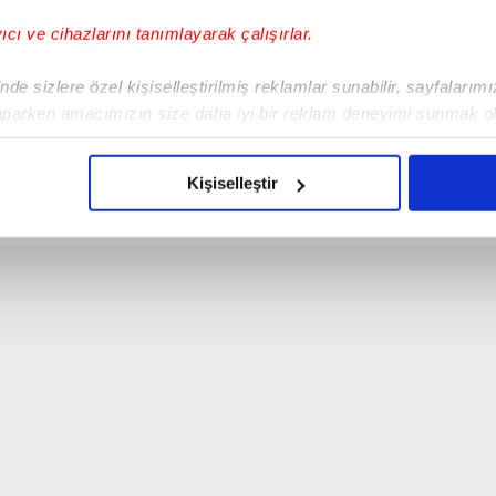
yıcı ve cihazlarını tanımlayarak çalışırlar.
de sizlere özel kişiselleştirilmiş reklamlar sunabilir, sayfalarım
aparken amacımızın size daha iyi bir reklam deneyimi sunmak ol
etin menajeri Makan Fofana'dan ocak
imizden gelen çabayı gösterdiğimizi ve bu noktada, reklamların ma
talep ettiği belirtildi.
olduğunu sizlere hatırlatmak isteriz.
Kişiselleştir
çerezlere izin vermedikleri takdirde, kullanıcılara hedefli reklaml
abilmek için İnternet Sitemizde kendimize ve üçüncü kişilere ait 
isel verileriniz işlenmekte olup gerekli olan çerezler bilgi toplum
 çerezler, sitemizin daha işlevsel kılınması ve kişiselleştirilmes
 yapılması, amaçlarıyla sınırlı olarak açık rızanız dahilinde kulla
aşağıda yer alan panel vasıtasıyla belirleyebilirsiniz. Çerezlere iliş
lgilendirme Metnimizi
ziyaret edebilirsiniz.
Korunması Kanunu uyarınca hazırlanmış Aydınlatma Metnimizi okum