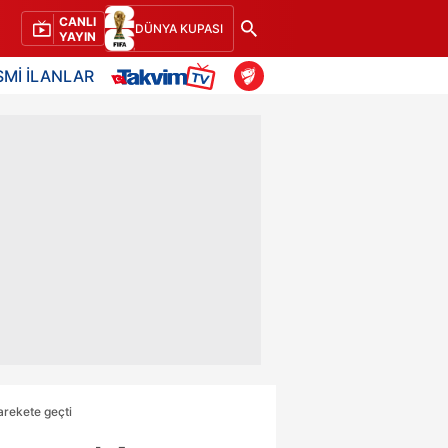
CANLI
DÜNYA KUPASI
YAYIN
SMİ İLANLAR
rekete geçti