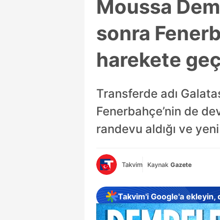
Moussa Demb
sonra Fenerb
harekete geç
Transferde adı Galata
Fenerbahçe’nin de de
randevu aldığı ve yeni
Takvim
Kaynak
Gazete
Takvim'i Google'a ekleyin,