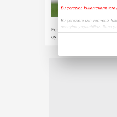
Bu çerezler, kullanıcıların tara
Bu çerezlere izin vermeniz halin
deneyimi yaşatabiliriz. Bunu y
Fenerbahçe'nin, Fransız forv
içerikleri sunabilmek adına el
ayında görüşmek üzere randevu 
noktasında tek gelir kalemimiz 
Her halükârda, kullanıcılar, bu 
Sizlere daha iyi bir hizmet sun
çerezler vasıtasıyla çeşitli kiş
amacıyla kullanılmaktadır. Diğer
reklam/pazarlama faaliyetlerinin
Çerezlere ilişkin tercihlerinizi 
butonuna tıklayabilir,
Çerez Bi
6698 sayılı Kişisel Verilerin 