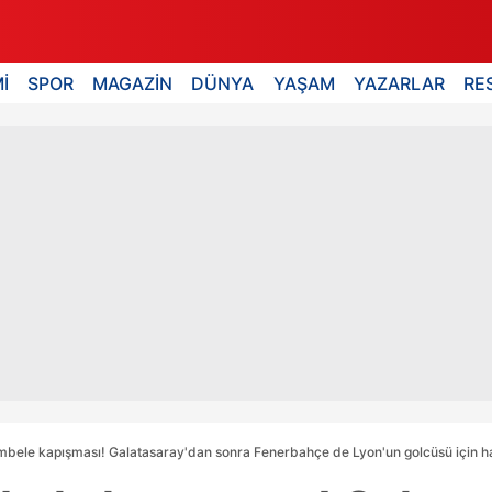
İ
SPOR
MAGAZİN
DÜNYA
YAŞAM
YAZARLAR
RE
ele kapışması! Galatasaray'dan sonra Fenerbahçe de Lyon'un golcüsü için ha