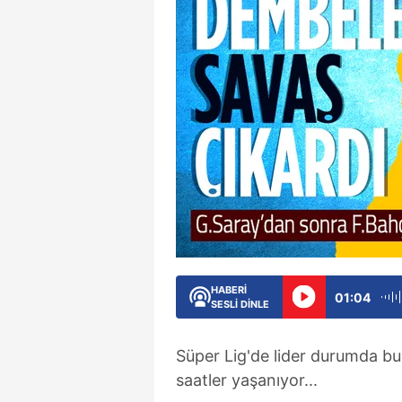
HABERİ
01:04
SESLİ DİNLE
Süper Lig'de lider durumda b
saatler yaşanıyor...