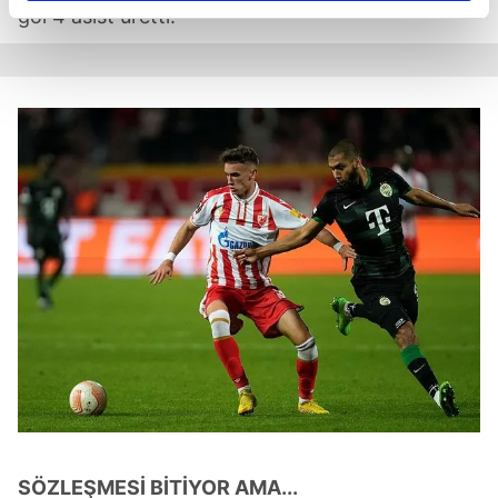
gol 4 asist üretti.
reklamların maliyetlerimizi karşılamak noktasında tek gelir
kalemimiz olduğunu sizlere hatırlatmak isteriz.
Her halükârda, kullanıcılar, bu çerezlere izin vermedikleri
takdirde, kullanıcılara hedefli reklamlar
gösterilmeyecektir."
Sizlere daha iyi bir hizmet sunabilmek için İnternet
Sitemizde kendimize ve üçüncü kişilere ait çerezler
kullanılmaktadır. Bu çerezler vasıtasıyla çeşitli kişisel
verileriniz işlenmekte olup gerekli olan çerezler bilgi
toplumu hizmetlerinin sunulması amacıyla
kullanılmaktadır. Diğer çerezler, sitemizin daha işlevsel
kılınması ve kişiselleştirilmesi ve sizlere yönelik
reklam/pazarlama faaliyetlerinin yapılması, amaçlarıyla
sınırlı olarak açık rızanız dahilinde kullanılacaktır.
Çerezlere ilişkin tercihlerinizi aşağıda yer alan panel
SÖZLEŞMESİ BİTİYOR AMA...